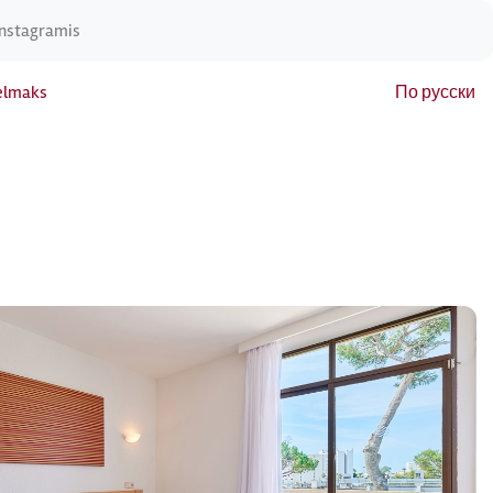
Instagramis
elmaks
По русски