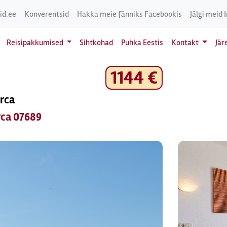
id.ee
Konverentsid
Hakka meie fänniks Facebookis
Jälgi meid 
Reisipakkumised
Sihtkohad
Puhka Eestis
Kontakt
Jär
1144 €
orca
rca 07689