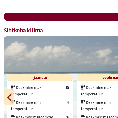
Sihtkoha kliima
jaanuar
veebrua
Keskmine max
15
Keskmine max
‹
temperatuur
temperatuur
Keskmine min
4
Keskmine min
temperatuur
temperatuur
Keskmiselt sademeid
36
Keskmiselt sadem