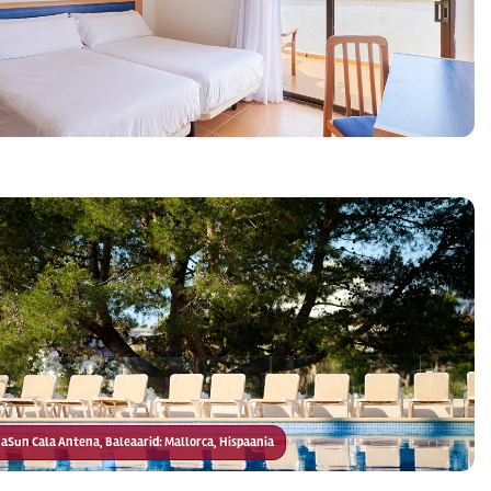
luaSun Cala Antena, Baleaarid: Mallorca, Hispaania