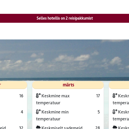
Selles hotellis on
2
reisipakkumist
r
märts
16
Keskmine max
17
Kesk
temperatuur
tempera
4
Keskmine min
5
Keskm
temperatuur
tempera
eid
32
Keskmiselt sademeid
28
Keskm