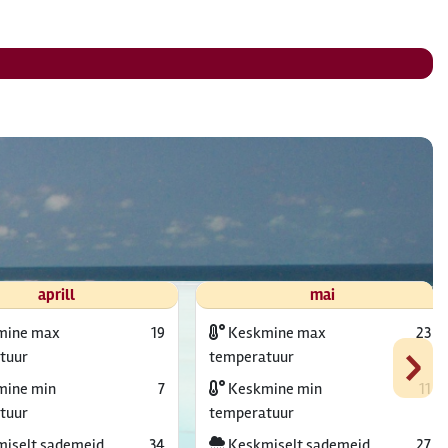
aprill
mai
mine max
19
Keskmine max
23
›
tuur
temperatuur
ine min
7
Keskmine min
11
tuur
temperatuur
iselt sademeid
34
Keskmiselt sademeid
27