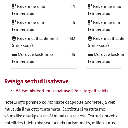
Keskmine max
14
Keskmine max
temperatuur
temperatuur
Keskmine min
5
Keskmine min
temperatuur
temperatuur
Keskmiselt sademeid
132
Keskmiselt sadem
(mm/kuus)
(mm/kuus)
Merevee keskmine
15
Merevee keskmin
temperatuur
temperatuur
Reisiga seotud lisateave
Välisministeeriumi soovitused Reisi targalt saidis
Hotelli info põhineb kolmandate osapoolte andmetel ja võib
muutuda ilma ette teatamata. Seetõttu ei vastuta me
võimalike ebatäpsuste või muudatuste eest. Teatud sihtkoha
hotellides tuleb kohapeal tasuda turismimaks, mille suurus