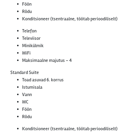
Föön
Rõdu
Konditsioneer (tsentraalne, töötab perioodiliselt)
Telefon
Televiisor
Minikülmik
WiFi
Maksimaalne majutus – 4
Standard Suite
Toad asuvad 6. korrus
Istumisala
Vann
WC
Föön
Rõdu
Konditsioneer (tsentraalne, töötab perioodiliselt)