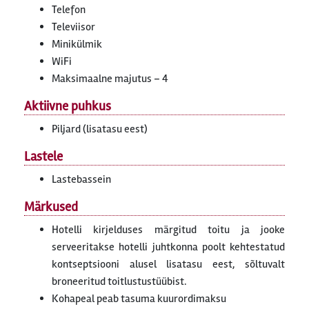
Telefon
Televiisor
Minikülmik
WiFi
Maksimaalne majutus – 4
Aktiivne puhkus
Piljard (lisatasu eest)
Lastele
Lastebassein
Märkused
Hotelli kirjelduses märgitud toitu ja jooke
serveeritakse hotelli juhtkonna poolt kehtestatud
kontseptsiooni alusel lisatasu eest, sõltuvalt
broneeritud toitlustustüübist.
Kohapeal peab tasuma kuurordimaksu