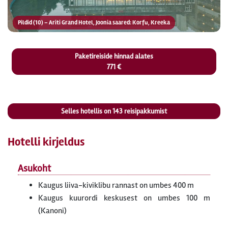
Pildid (10) – Ariti Grand Hotel, Joonia saared: Korfu, Kreeka
Paketireiside hinnad alates
771 €
Selles hotellis on
143
reisipakkumist
Hotelli kirjeldus
Asukoht
Kaugus liiva-kiviklibu rannast on umbes 400 m
Kaugus kuurordi keskusest on umbes 100 m
(Kanoni)