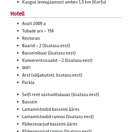
Kaugus lennujaamast umbes 1,5 km (Korfu)
Hotell
Avati 2009 a
Tubade arv – 156
Restoran
Baarid – 2 (lisatasu eest)
Basseinibaar (lisatasu eest)
Konverentsisaalid – 2 (lisatasu eest)
WiFi
Arst (väljakutsel, lisatasu eest)
Parkla
Seifi rent vastuvõtulauas (lisatasu eest)
Bassein
Lamamistoolid basseini ääres
Lamamistoolid rannas (lisatasu eest)
Päikesevarjud basseini ääres
Päikesevarjud rannas (lisatasu eest)