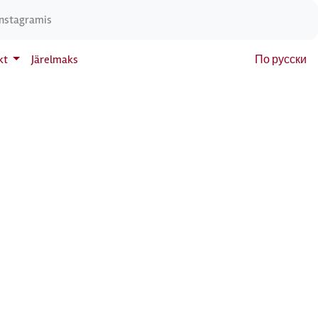
Instagramis
kt
Järelmaks
По русски