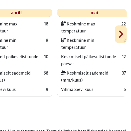
aprill
mai
mine max
18
Keskmine max
22
›
tuur
temperatuur
ine min
9
Keskmine min
12
tuur
temperatuur
lt päikeselisi tunde
10
Keskmiselt päikeselisi tunde
12
päevas
iselt sademeid
68
Keskmiselt sademeid
37
us)
(mm/kuus)
evi kuus
9
Vihmapäevi kuus
5