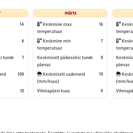
r
märts
14
Keskmine max
16
Kesk
temperatuur
tempera
6
Keskmine min
7
Keskm
temperatuur
tempera
i tunde
7
Keskmiselt päikeselisi tunde
9
Keskmise
päevas
päevas
eid
109
Keskmiselt sademeid
19
Keskm
(mm/kuus)
(mm/ku
10
Vihmapäevi kuus
9
Vihmapä