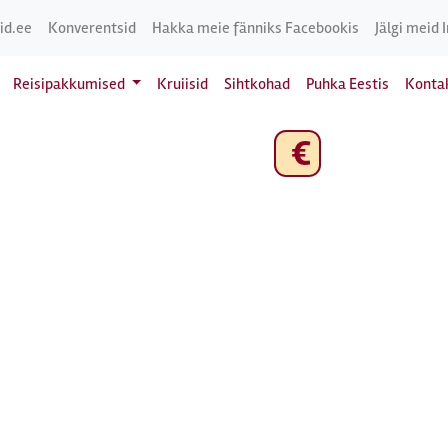
id.ee
Konverentsid
Hakka meie fänniks Facebookis
Jälgi meid 
Reisipakkumised
Kruiisid
Sihtkohad
Puhka Eestis
Konta
€