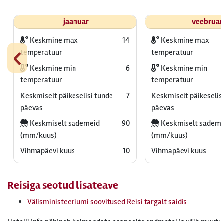
jaanuar
veebrua
Keskmine max
14
Keskmine max
‹
temperatuur
temperatuur
Keskmine min
6
Keskmine min
temperatuur
temperatuur
Keskmiselt päikeselisi tunde
7
Keskmiselt päikeselis
päevas
päevas
Keskmiselt sademeid
90
Keskmiselt sadem
(mm/kuus)
(mm/kuus)
Vihmapäevi kuus
10
Vihmapäevi kuus
Reisiga seotud lisateave
Välisministeeriumi soovitused Reisi targalt saidis