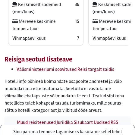
Keskmiselt sademeid
36
Keskmiselt sadem
(mm/kuus)
(mm/kuus)
Merevee keskmine
15
Merevee keskmin
temperatuur
temperatuur
Vihmapäevi kuus
7
Vihmapäevi kuus
Reisiga seotud lisateave
Välisministeeriumi soovitused Reisi targalt saidis
Hotelli info põhineb kolmandate osapoolte andmetel ja võib
muutuda ilma ette teatamata. Seetõttu ei vastuta me
võimalike ebatäpsuste või muudatuste eest. Teatud sihtkoha
hotellides tuleb kohapeal tasuda turismimaks, mille suurus
sõltub hotelli kategooriast ja viibitud ööde arvust.
Muud reisiteenused
Juriidika
Sisukaart
Uudised
RSS
uudisvoog
Firmast
Ärikliendile
Otsi infot meie saidist
Sinu parema teenuse tagamiseks kasutame sellel lehel