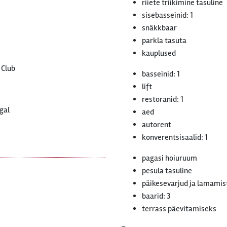
riiete triikimine tasuline
sisebasseinid: 1
snäkkbaar
parkla tasuta
kauplused
 Club
basseinid: 1
lift
restoranid: 1
gal
aed
autorent
konverentsisaalid: 1
pagasi hoiuruum
pesula tasuline
päikesevarjud ja lamamist
baarid: 3
terrass päevitamiseks