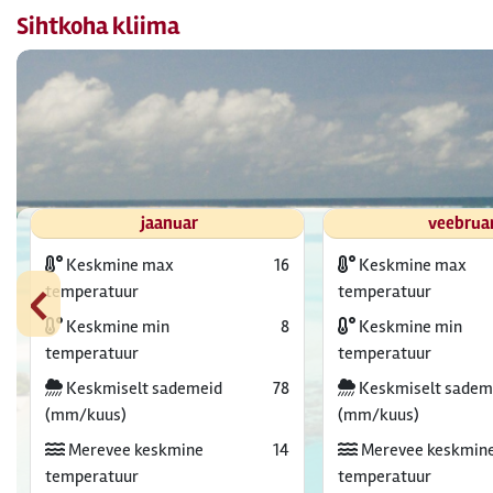
Sihtkoha kliima
jaanuar
veebrua
Keskmine max
16
Keskmine max
‹
temperatuur
temperatuur
Keskmine min
8
Keskmine min
temperatuur
temperatuur
Keskmiselt sademeid
78
Keskmiselt sadem
(mm/kuus)
(mm/kuus)
Merevee keskmine
14
Merevee keskmin
temperatuur
temperatuur