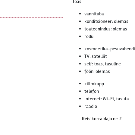
Toas
vannituba
konditsioneer: olemas
toateenindus: olemas
rõdu
kosmeetika-pesuvahendi
TV: satelliit
seif: toas, tasuline
föön: olemas
külmkapp
telefon
Internet: Wi-Fi, tasuta
raadio
Reisikorraldaja nr: 2