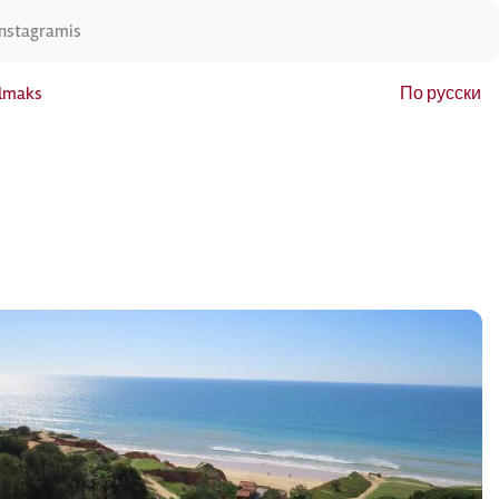
Instagramis
elmaks
По русски