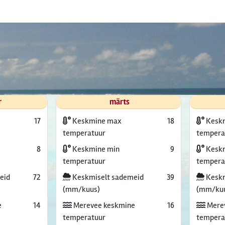
r
märts
17
Keskmine max
18
Kesk
temperatuur
tempera
8
Keskmine min
9
Keskm
temperatuur
tempera
eid
72
Keskmiselt sademeid
39
Keskm
(mm/kuus)
(mm/ku
e
14
Merevee keskmine
16
Mere
temperatuur
tempera