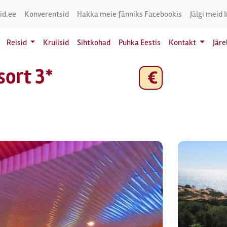
id.ee
Konverentsid
Hakka meie fänniks Facebookis
Jälgi meid 
Reisid
Kruiisid
Sihtkohad
Puhka Eestis
Kontakt
Jär
sort 3*
€