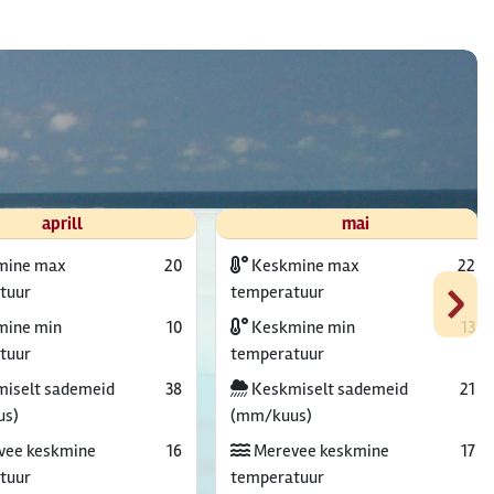
aprill
mai
mine max
20
Keskmine max
22
›
tuur
temperatuur
ine min
10
Keskmine min
13
tuur
temperatuur
iselt sademeid
38
Keskmiselt sademeid
21
us)
(mm/kuus)
vee keskmine
16
Merevee keskmine
17
tuur
temperatuur