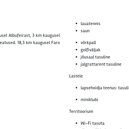
lauatennis
saun
usel Albufeirast, 3 km kaugusel
ipeatused. 18,3 km kaugusel Faro
võrkpall
golfiväljak
jõusaal tasuline
jalgrattarent tasuline
Lastele
lapsehoidja teenus: tasul
miniklubi
Territoorium
Wi-Fi tasuta