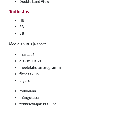
Double Land View
Toitlustus
HB
FB
BB
Meelelahutus ja sport
massaaž
elav muusika
meelelahutusprogramm
fitnessklubi
piljard
mullivann
mängutuba
tenniseväljak tasuline