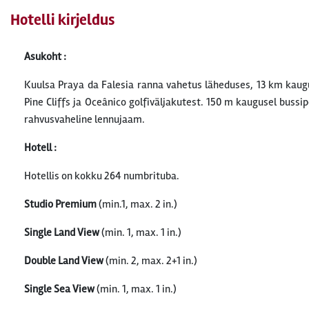
Hotelli kirjeldus
Asukoht :
Kuulsa Praya da Falesia ranna vahetus läheduses, 13 km kaug
Pine Cliffs ja Oceânico golfiväljakutest. 150 m kaugusel buss
rahvusvaheline lennujaam.
Hotell :
Hotellis on kokku 264 numbrituba.
Studio Premium
(min.1, max. 2 in.)
Single Land View
(min. 1, max. 1 in.)
Double Land View
(min. 2, max. 2+1 in.)
Single Sea View
(min. 1, max. 1 in.)