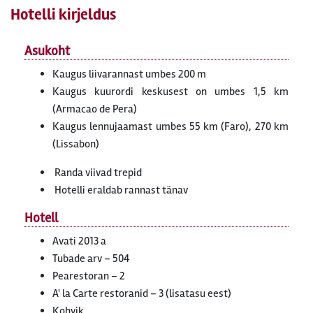
Hotelli kirjeldus
Asukoht
Kaugus liivarannast umbes 200 m
Kaugus kuurordi keskusest on umbes 1,5 km
(Armacao de Pera)
Kaugus lennujaamast umbes 55 km (Faro), 270 km
(Lissabon)
Randa viivad trepid
Hotelli eraldab rannast tänav
Hotell
Avati 2013 a
Tubade arv – 504
Pearestoran – 2
A' la Carte restoranid – 3 (lisatasu eest)
Kohvik