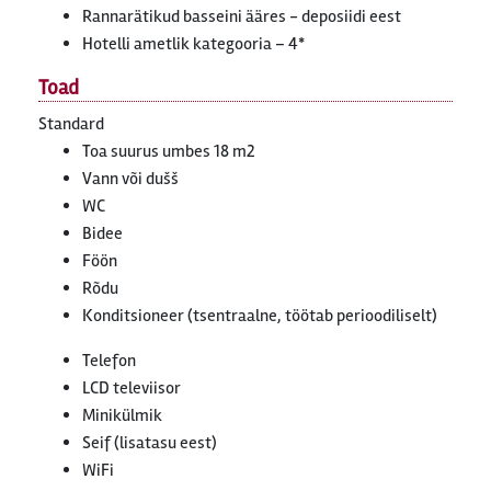
Rannarätikud basseini ääres - deposiidi eest
Hotelli ametlik kategooria – 4*
Toad
Standard
Toa suurus umbes 18 m2
Vann või dušš
WC
Bidee
Föön
Rõdu
Konditsioneer (tsentraalne, töötab perioodiliselt)
Telefon
LCD televiisor
Minikülmik
Seif (lisatasu eest)
WiFi