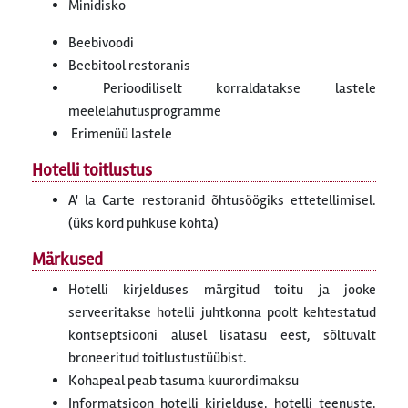
Minidisko
Beebivoodi
Beebitool restoranis
Perioodiliselt korraldatakse lastele
meelelahutusprogramme
Erimenüü lastele
Hotelli toitlustus
A' la Carte restoranid õhtusöögiks ettetellimisel.
(üks kord puhkuse kohta)
Märkused
Hotelli kirjelduses märgitud toitu ja jooke
serveeritakse hotelli juhtkonna poolt kehtestatud
kontseptsiooni alusel lisatasu eest, sõltuvalt
broneeritud toitlustustüübist.
Kohapeal peab tasuma kuurordimaksu
Informatsioon hotelli kirjelduse, hotelli teenuste,