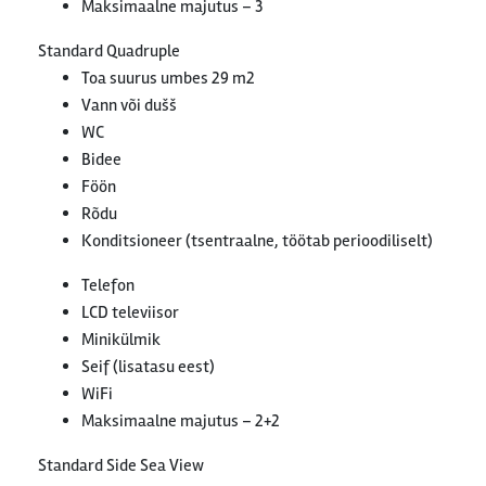
Maksimaalne majutus – 3
Standard Quadruple
Toa suurus umbes 29 m2
Vann või dušš
WC
Bidee
Föön
Rõdu
Konditsioneer (tsentraalne, töötab perioodiliselt)
Telefon
LCD televiisor
Minikülmik
Seif (lisatasu eest)
WiFi
Maksimaalne majutus – 2+2
Standard Side Sea View