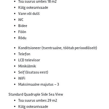
Toa suurus umbes 18 m2
Külg ookeanivaade
Vann või dušš
WC
Bidee
Föön
Rõdu
Konditsioneer (tsentraalne, töötab perioodiliselt)
Telefon
LCD televiisor
Minikülmik
Seif (lisatasu eest)
WiFi
Maksimaalne majutus – 3
Standard Quadruple Side Sea View
Toa suurus umbes 29 m2
Külg ookeanivaade