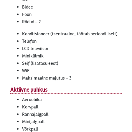
Bidee
Föön
Rõdud – 2
Konditsioneer (tsentraalne, töötab perioodiliselt)
Telefon
LCD televiisor
Minikülmik
Seif (lisatasu eest)
WiFi
Maksimaalne majutus – 3
Aktiivne puhkus
Aeroobika
Korvpall
Rannajalgpall
Minijalgpall
Võrkpall