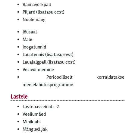
Rannavõrkpall
Piljard (lisatasu eest)
Noolemäng
Jõusaal
Male
Joogatunnid
Lauatennis (lisatasu eest)
Lauajalgpall (lisatasu eest)
Vesivõimlemine
Perioodiliselt korraldatakse
meelelahutusprogramme
Lastele
Lastebasseinid – 2
Veeliumäed
Miniklubi
Mänguväljak