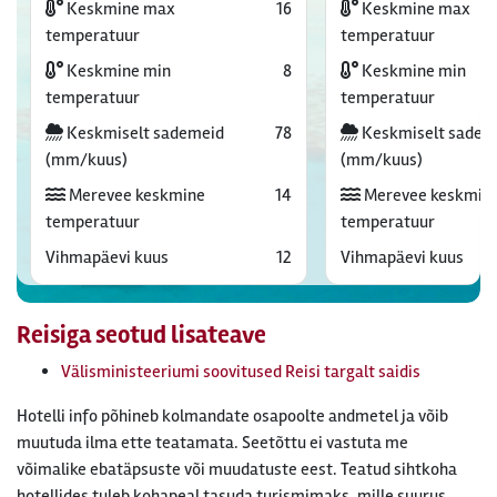
Keskmine max
16
Keskmine max
temperatuur
temperatuur
Keskmine min
8
Keskmine min
temperatuur
temperatuur
Keskmiselt sademeid
78
Keskmiselt sadem
(mm/kuus)
(mm/kuus)
Merevee keskmine
14
Merevee keskmin
temperatuur
temperatuur
Vihmapäevi kuus
12
Vihmapäevi kuus
Reisiga seotud lisateave
Välisministeeriumi soovitused Reisi targalt saidis
Hotelli info põhineb kolmandate osapoolte andmetel ja võib
muutuda ilma ette teatamata. Seetõttu ei vastuta me
võimalike ebatäpsuste või muudatuste eest. Teatud sihtkoha
hotellides tuleb kohapeal tasuda turismimaks, mille suurus