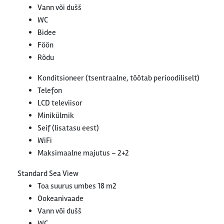
Vann või dušš
WC
Bidee
Föön
Rõdu
Konditsioneer (tsentraalne, töötab perioodiliselt)
Telefon
LCD televiisor
Minikülmik
Seif (lisatasu eest)
WiFi
Maksimaalne majutus – 2+2
Standard Sea View
Toa suurus umbes 18 m2
Ookeanivaade
Vann või dušš
WC