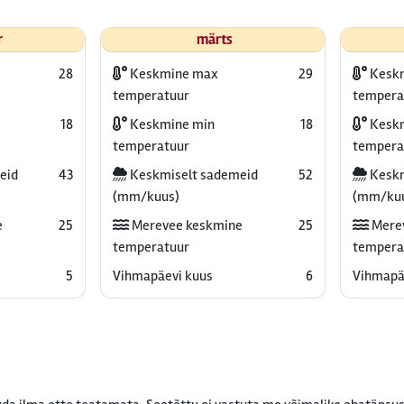
r
märts
28
Keskmine max
29
Kesk
temperatuur
tempera
18
Keskmine min
18
Keskm
temperatuur
tempera
eid
43
Keskmiselt sademeid
52
Keskm
(mm/kuus)
(mm/ku
e
25
Merevee keskmine
25
Mere
temperatuur
tempera
5
Vihmapäevi kuus
6
Vihmapä