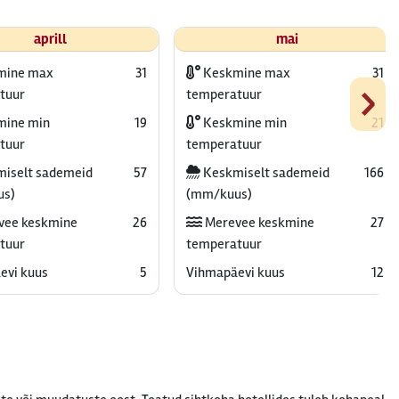
aprill
mai
mine max
31
Keskmine max
31
›
tuur
temperatuur
ine min
19
Keskmine min
21
tuur
temperatuur
iselt sademeid
57
Keskmiselt sademeid
166
us)
(mm/kuus)
vee keskmine
26
Merevee keskmine
27
tuur
temperatuur
evi kuus
5
Vihmapäevi kuus
12