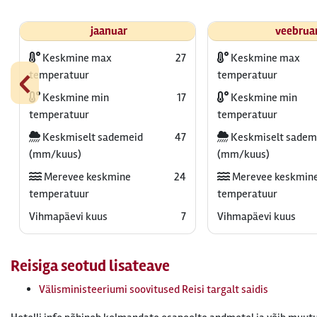
jaanuar
veebrua
Keskmine max
27
Keskmine max
‹
temperatuur
temperatuur
Keskmine min
17
Keskmine min
temperatuur
temperatuur
Keskmiselt sademeid
47
Keskmiselt sadem
(mm/kuus)
(mm/kuus)
Merevee keskmine
24
Merevee keskmin
temperatuur
temperatuur
Vihmapäevi kuus
7
Vihmapäevi kuus
Reisiga seotud lisateave
Välisministeeriumi soovitused Reisi targalt saidis