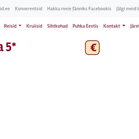
id.ee
Konverentsid
Hakka meie fänniks Facebookis
Jälgi meid 
Reisid
Kruiisid
Sihtkohad
Puhka Eestis
Kontakt
Jär
a 5*
€