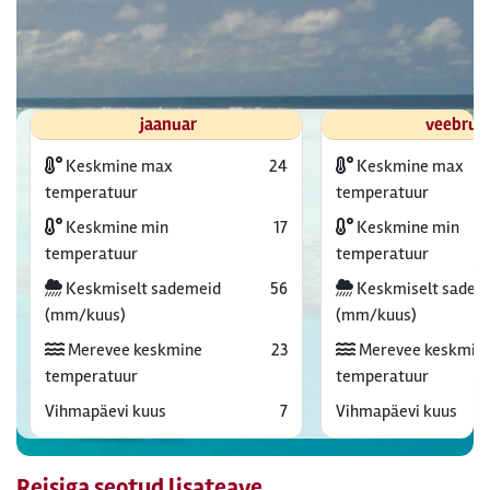
jaanuar
veebrua
Keskmine max
24
Keskmine max
temperatuur
temperatuur
Keskmine min
17
Keskmine min
temperatuur
temperatuur
Keskmiselt sademeid
56
Keskmiselt sadem
(mm/kuus)
(mm/kuus)
Merevee keskmine
23
Merevee keskmin
temperatuur
temperatuur
Vihmapäevi kuus
7
Vihmapäevi kuus
Reisiga seotud lisateave