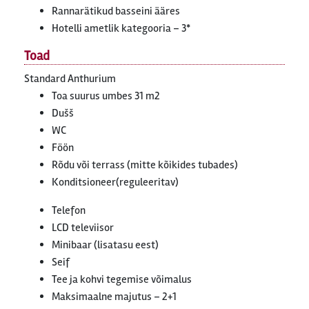
Rannarätikud basseini ääres
Hotelli ametlik kategooria – 3*
Toad
Standard Anthurium
Toa suurus umbes 31 m2
Dušš
WC
Föön
Rõdu või terrass (mitte kõikides tubades)
Konditsioneer(reguleeritav)
Telefon
LCD televiisor
Minibaar (lisatasu eest)
Seif
Tee ja kohvi tegemise võimalus
Maksimaalne majutus – 2+1