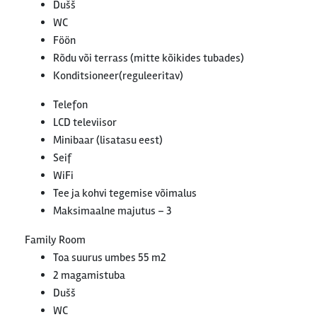
Dušš
WC
Föön
Rõdu või terrass (mitte kõikides tubades)
Konditsioneer(reguleeritav)
Telefon
LCD televiisor
Minibaar (lisatasu eest)
Seif
WiFi
Tee ja kohvi tegemise võimalus
Maksimaalne majutus – 3
Family Room
Toa suurus umbes 55 m2
2 magamistuba
Dušš
WC