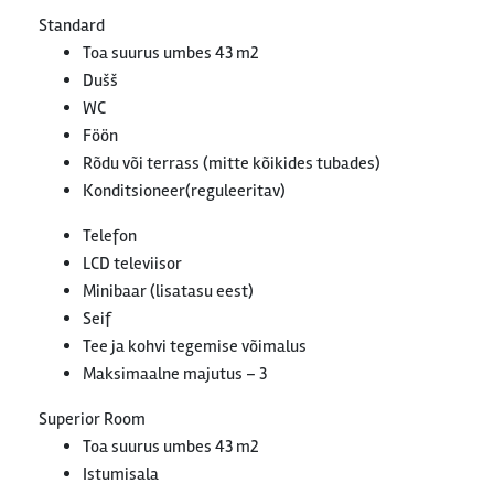
Standard
Toa suurus umbes 43 m2
Dušš
WC
Föön
Rõdu või terrass (mitte kõikides tubades)
Konditsioneer(reguleeritav)
Telefon
LCD televiisor
Minibaar (lisatasu eest)
Seif
Tee ja kohvi tegemise võimalus
Maksimaalne majutus – 3
Superior Room
Toa suurus umbes 43 m2
Istumisala