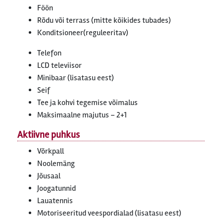
Föön
Rõdu või terrass (mitte kõikides tubades)
Konditsioneer(reguleeritav)
Telefon
LCD televiisor
Minibaar (lisatasu eest)
Seif
Tee ja kohvi tegemise võimalus
Maksimaalne majutus – 2+1
Aktiivne puhkus
Võrkpall
Noolemäng
Jõusaal
Joogatunnid
Lauatennis
Motoriseeritud veespordialad (lisatasu eest)