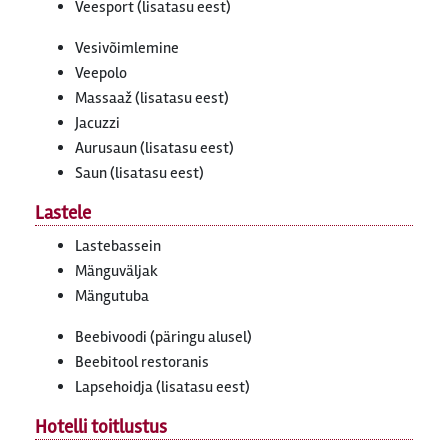
Veesport (lisatasu eest)
Vesivõimlemine
Veepolo
Massaaž (lisatasu eest)
Jacuzzi
Aurusaun (lisatasu eest)
Saun (lisatasu eest)
Lastele
Lastebassein
Mänguväljak
Mängutuba
Beebivoodi (päringu alusel)
Beebitool restoranis
Lapsehoidja (lisatasu eest)
Hotelli toitlustus