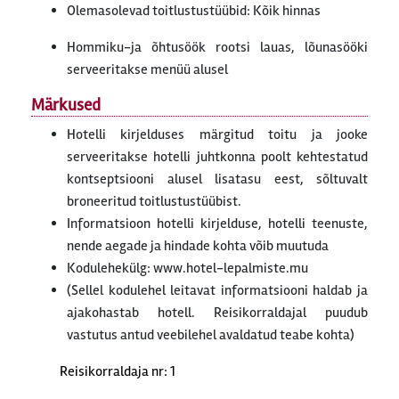
Olemasolevad toitlustustüübid: Kõik hinnas
Hommiku-ja õhtusöök rootsi lauas, lõunasööki
serveeritakse menüü alusel
Märkused
Hotelli kirjelduses märgitud toitu ja jooke
serveeritakse hotelli juhtkonna poolt kehtestatud
kontseptsiooni alusel lisatasu eest, sõltuvalt
broneeritud toitlustustüübist.
Informatsioon hotelli kirjelduse, hotelli teenuste,
nende aegade ja hindade kohta võib muutuda
Kodulehekülg: www.hotel-lepalmiste.mu
(Sellel kodulehel leitavat informatsiooni haldab ja
ajakohastab hotell. Reisikorraldajal puudub
vastutus antud veebilehel avaldatud teabe kohta)
Reisikorraldaja nr: 1