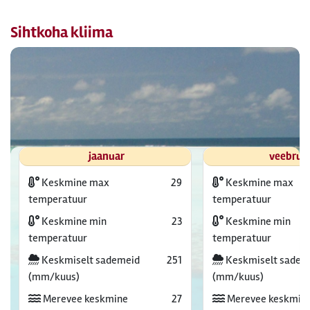
Sihtkoha kliima
jaanuar
veebrua
Keskmine max
29
Keskmine max
temperatuur
temperatuur
Keskmine min
23
Keskmine min
temperatuur
temperatuur
Keskmiselt sademeid
251
Keskmiselt sadem
(mm/kuus)
(mm/kuus)
Merevee keskmine
27
Merevee keskmin