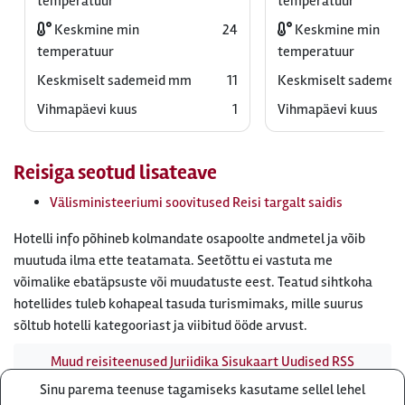
temperatuur
temperatuur
Keskmine min
24
Keskmine min
temperatuur
temperatuur
Keskmiselt sademeid mm
11
Keskmiselt sademei
Vihmapäevi kuus
1
Vihmapäevi kuus
Reisiga seotud lisateave
Välisministeeriumi soovitused Reisi targalt saidis
Hotelli info põhineb kolmandate osapoolte andmetel ja võib
muutuda ilma ette teatamata. Seetõttu ei vastuta me
võimalike ebatäpsuste või muudatuste eest. Teatud sihtkoha
hotellides tuleb kohapeal tasuda turismimaks, mille suurus
sõltub hotelli kategooriast ja viibitud ööde arvust.
Muud reisiteenused
Juriidika
Sisukaart
Uudised
RSS
uudisvoog
Firmast
Ärikliendile
Otsi infot meie saidist
Sinu parema teenuse tagamiseks kasutame sellel lehel