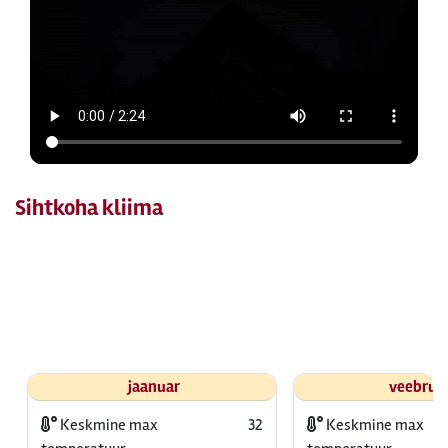
Sihtkoha kliima
jaanuar
veebrua
Keskmine max
32
Keskmine max