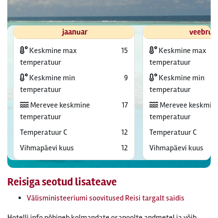
jaanuar
veebrua
Keskmine max
15
Keskmine max
temperatuur
temperatuur
Keskmine min
9
Keskmine min
temperatuur
temperatuur
Merevee keskmine
17
Merevee keskmin
temperatuur
temperatuur
Temperatuur C
12
Temperatuur C
Vihmapäevi kuus
12
Vihmapäevi kuus
Reisiga seotud lisateave
Välisministeeriumi soovitused Reisi targalt saidis
Hotelli info põhineb kolmandate osapoolte andmetel ja võib