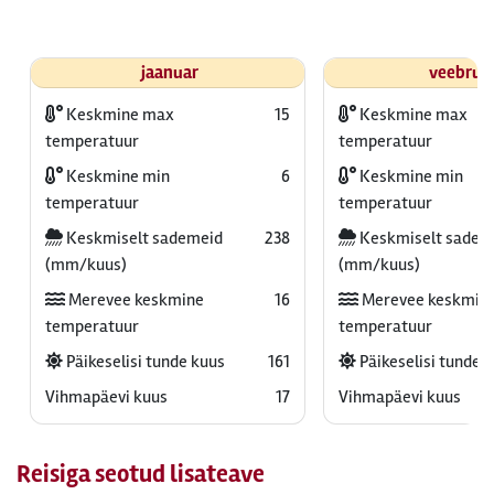
jaanuar
veebrua
Keskmine max
15
Keskmine max
temperatuur
temperatuur
Keskmine min
6
Keskmine min
temperatuur
temperatuur
Keskmiselt sademeid
238
Keskmiselt sadem
(mm/kuus)
(mm/kuus)
Merevee keskmine
16
Merevee keskmin
temperatuur
temperatuur
Päikeselisi tunde kuus
161
Päikeselisi tunde 
Vihmapäevi kuus
17
Vihmapäevi kuus
Reisiga seotud lisateave