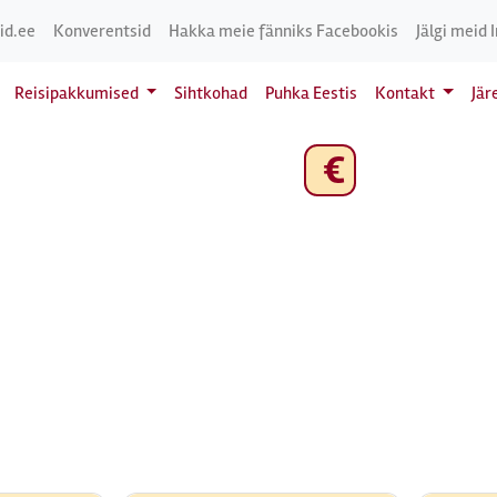
id.ee
Konverentsid
Hakka meie fänniks Facebookis
Jälgi meid 
Reisipakkumised
Sihtkohad
Puhka Eestis
Kontakt
Jär
€