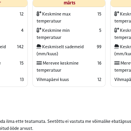
r
märts
12
Keskmine max
15
Kesk
temperatuur
tempera
4
Keskmine min
5
Keskm
temperatuur
tempera
eid
142
Keskmiselt sademeid
99
Keskm
(mm/kuus)
(mm/ku
e
15
Merevee keskmine
16
Mere
temperatuur
tempera
13
Vihmapäevi kuus
12
Vihmapä
da ilma ette teatamata. Seetõttu ei vastuta me võimalike ebatäpsus
bitud ööde arvust.