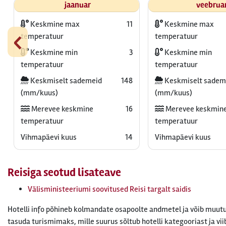
jaanuar
veebrua
Keskmine max
11
Keskmine max
‹
temperatuur
temperatuur
Keskmine min
3
Keskmine min
temperatuur
temperatuur
Keskmiselt sademeid
148
Keskmiselt sadem
(mm/kuus)
(mm/kuus)
Merevee keskmine
16
Merevee keskmin
temperatuur
temperatuur
Vihmapäevi kuus
14
Vihmapäevi kuus
Reisiga seotud lisateave
Välisministeeriumi soovitused Reisi targalt saidis
Hotelli info põhineb kolmandate osapoolte andmetel ja võib muutu
tasuda turismimaks, mille suurus sõltub hotelli kategooriast ja vii