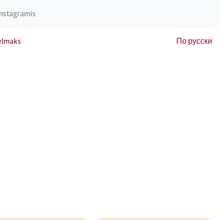
Instagramis
elmaks
По русски