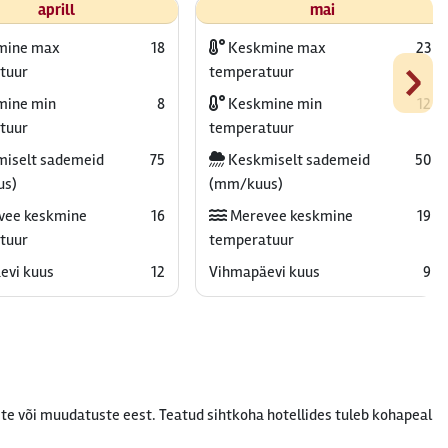
aprill
mai
mine max
18
Keskmine max
23
›
tuur
temperatuur
ine min
8
Keskmine min
12
tuur
temperatuur
iselt sademeid
75
Keskmiselt sademeid
50
us)
(mm/kuus)
vee keskmine
16
Merevee keskmine
19
tuur
temperatuur
evi kuus
12
Vihmapäevi kuus
9
te või muudatuste eest. Teatud sihtkoha hotellides tuleb kohapeal