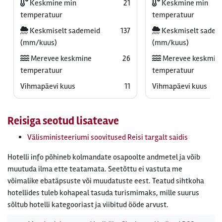
Keskmine min
21
Keskmine min
temperatuur
temperatuur
Keskmiselt sademeid
137
Keskmiselt sadem
(mm/kuus)
(mm/kuus)
Merevee keskmine
26
Merevee keskmin
temperatuur
temperatuur
Vihmapäevi kuus
11
Vihmapäevi kuus
Reisiga seotud lisateave
Välisministeeriumi soovitused Reisi targalt saidis
Hotelli info põhineb kolmandate osapoolte andmetel ja võib
muutuda ilma ette teatamata. Seetõttu ei vastuta me
võimalike ebatäpsuste või muudatuste eest. Teatud sihtkoha
hotellides tuleb kohapeal tasuda turismimaks, mille suurus
sõltub hotelli kategooriast ja viibitud ööde arvust.