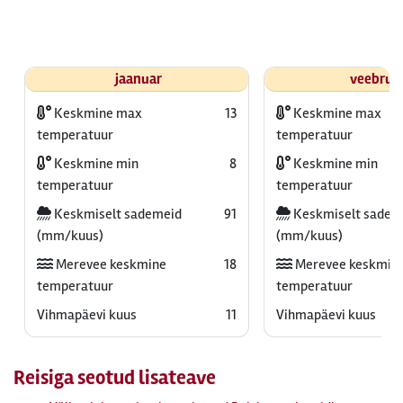
jaanuar
veebrua
Keskmine max
13
Keskmine max
temperatuur
temperatuur
Keskmine min
8
Keskmine min
temperatuur
temperatuur
Keskmiselt sademeid
91
Keskmiselt sadem
(mm/kuus)
(mm/kuus)
Merevee keskmine
18
Merevee keskmin
temperatuur
temperatuur
Vihmapäevi kuus
11
Vihmapäevi kuus
Reisiga seotud lisateave