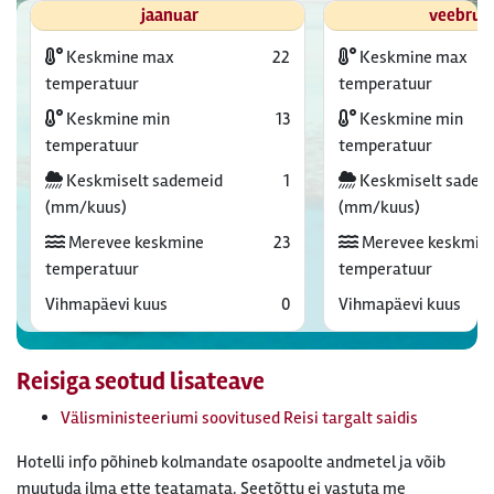
jaanuar
veebrua
Keskmine max
22
Keskmine max
temperatuur
temperatuur
Keskmine min
13
Keskmine min
temperatuur
temperatuur
Keskmiselt sademeid
1
Keskmiselt sadem
(mm/kuus)
(mm/kuus)
Merevee keskmine
23
Merevee keskmin
temperatuur
temperatuur
Vihmapäevi kuus
0
Vihmapäevi kuus
Reisiga seotud lisateave
Välisministeeriumi soovitused Reisi targalt saidis
Hotelli info põhineb kolmandate osapoolte andmetel ja võib
muutuda ilma ette teatamata. Seetõttu ei vastuta me