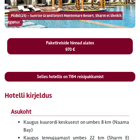
Pildid (25) – Sunrise Grand Select Montemare Resort, Sharm el Sheikh,
Egiptus
Paketireiside hinnad alates
970 €
Selles hotellis on
1164
reisipakkumist
Hotelli kirjeldus
Asukoht
Kaugus kuurordi keskusest on umbes 8 km (Naama
Bay)
Kaugus lennujaamast umbes 22 km (Sharm El