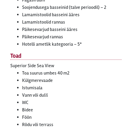
Pagasiruum
Soojendusega basseinid (talve perioodil) – 2
Lamamistoolid basseini ääres
Lamamistoolid rannas
Päikesevarjud basseini ääres
Päikesevarjud rannas
Hotelli ametlik kategooria – 5*
Toad
Superior Side Sea View
Toa suurus umbes 40 m2
Külgmerevaade
Istumisala
Vann või dušš
WC
Bidee
Föön
Rõdu või terrass