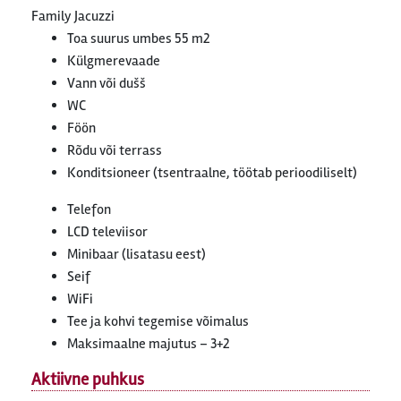
Family Jacuzzi
Toa suurus umbes 55 m2
Külgmerevaade
Vann või dušš
WC
Föön
Rõdu või terrass
Konditsioneer (tsentraalne, töötab perioodiliselt)
Telefon
LCD televiisor
Minibaar (lisatasu eest)
Seif
WiFi
Tee ja kohvi tegemise võimalus
Maksimaalne majutus – 3+2
Aktiivne puhkus