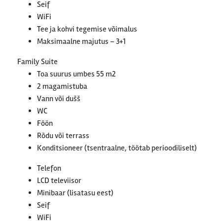
Seif
WiFi
Tee ja kohvi tegemise võimalus
Maksimaalne majutus – 3+1
Family Suite
Toa suurus umbes 55 m2
2 magamistuba
Vann või dušš
WC
Föön
Rõdu või terrass
Konditsioneer (tsentraalne, töötab perioodiliselt)
Telefon
LCD televiisor
Minibaar (lisatasu eest)
Seif
WiFi