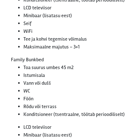
Konditsioneer (tsentraalne, töötab perioodiliselt)
LCD televiisor
Minibaar (lisatasu eest)
Seif
WiFi
Tee ja kohvi tegemise võimalus
Maksimaalne majutus – 3+1
Family Bunkbed
Toa suurus umbes 45 m2
Istumisala
Vann või dušš
WC
Föön
Rõdu või terrass
Konditsioneer (tsentraalne, töötab perioodiliselt)
LCD televiisor
Minibaar (lisatasu eest)