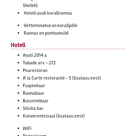
Sheikh)
Hotell asub korallrannas
Vetteminekul on korallpõhi
Rannas on pontoonsild
Hotell
Avati 2014 a
Tubade arv – 272
Pearestoran
A' la Carte restoranid – 5 (lisatasu eest)
Fuajeebaar
Rannabaar
Basseinibaar
Shisha bar
Konverentsisaal (lisatasu eest)
WiFi