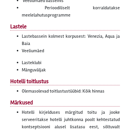
Veeliumäed basseinis
Perioodiliselt korraldatakse
meelelahutusprogramme
Lastele
Lastebassein kolmest korpusest: Venezia, Aqua ja
Baia
Veeliumäed
Lasteklubi
Mänguväljak
Hotelli toitlustus
Olemasolevad toitlustustüübid: Kõik hinnas
Märkused
Hotelli kirjelduses märgitud toitu ja jooke
serveeritakse hotelli juhtkonna poolt kehtestatud
kontseptsiooni alusel lisatasu eest, sõltuvalt