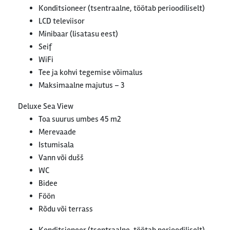
Konditsioneer (tsentraalne, töötab perioodiliselt)
LCD televiisor
Minibaar (lisatasu eest)
Seif
WiFi
Tee ja kohvi tegemise võimalus
Maksimaalne majutus – 3
Deluxe Sea View
Toa suurus umbes 45 m2
Merevaade
Istumisala
Vann või dušš
WC
Bidee
Föön
Rõdu või terrass