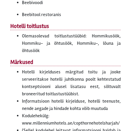
Beebivoodi
Beebitool restoranis
Hotelli toitlustus
Olemasolevad toitlustustüübid: Hommikusöök,
Hommiku- ja õhtusöök, Hommiku-, lõuna ja
õhtusöök
Märkused
Hotelli kirjelduses märgitud toitu ja jooke
serveeritakse hotelli juhtkonna poolt kehtestatud
kontseptsiooni alusel lisatasu eest, sõltuvalt
broneeritud toitlustustüübist.
Informatsioon hotelli kirjelduse, hotelli teenuste,
nende aegade ja hindade kohta võib muutuda
Kodulehekülg:
www.millenniumhotels.ae/copthornehotelsharjah/
(Sellel kodulehel leitavat informatsiooni haldab ja