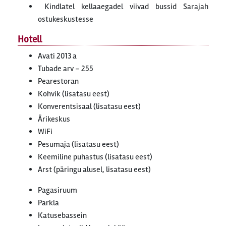
Kindlatel kellaaegadel viivad bussid Sarajah
ostukeskustesse
Hotell
Avati 2013 a
Tubade arv – 255
Pearestoran
Kohvik (lisatasu eest)
Konverentsisaal (lisatasu eest)
Ärikeskus
WiFi
Pesumaja (lisatasu eest)
Keemiline puhastus (lisatasu eest)
Arst (päringu alusel, lisatasu eest)
Pagasiruum
Parkla
Katusebassein