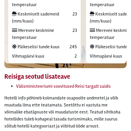
temperatuur
temperatuur
Keskmiselt sademeid
23
Keskmiselt sadem
(mm/kuus)
(mm/kuus)
Merevee keskmine
23
Merevee keskmin
temperatuur
temperatuur
Päikeselisi tunde kuus
245
Päikeselisi tunde 
Vihmapäevi kuus
2
Vihmapäevi kuus
Reisiga seotud lisateave
Välisministeeriumi soovitused Reisi targalt saidis
Hotelli info põhineb kolmandate osapoolte andmetel ja võib
muutuda ilma ette teatamata. Seetõttu ei vastuta me
võimalike ebatäpsuste või muudatuste eest. Teatud sihtkoha
hotellides tuleb kohapeal tasuda turismimaks, mille suurus
sõltub hotelli kategooriast ja viibitud ööde arvust.