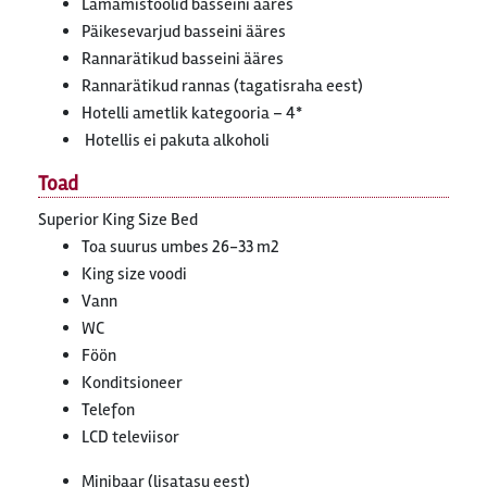
Lamamistoolid basseini ääres
Päikesevarjud basseini ääres
Rannarätikud basseini ääres
Rannarätikud rannas (tagatisraha eest)
Hotelli ametlik kategooria – 4*
Hotellis ei pakuta alkoholi
Toad
Superior King Size Bed
Toa suurus umbes 26-33 m2
King size voodi
Vann
WC
Föön
Konditsioneer
Telefon
LCD televiisor
Minibaar (lisatasu eest)