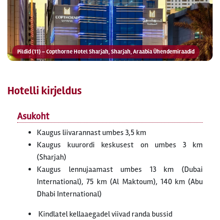
Pildid (11) – Copthorne Hotel Sharjah, Sharjah, Araabia Ühendemiraadid
Hotelli kirjeldus
Asukoht
Kaugus liivarannast umbes 3,5 km
Kaugus kuurordi keskusest on umbes 3 km
(Sharjah)
Kaugus lennujaamast umbes 13 km (Dubai
International), 75 km (Al Maktoum), 140 km (Abu
Dhabi International)
Kindlatel kellaaegadel viivad randa bussid