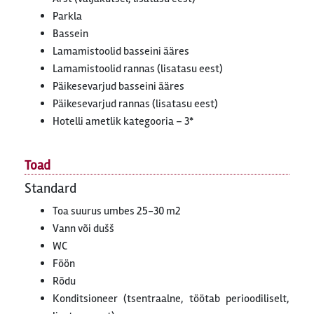
Parkla
Bassein
Lamamistoolid basseini ääres
Lamamistoolid rannas (lisatasu eest)
Päikesevarjud basseini ääres
Päikesevarjud rannas (lisatasu eest)
Hotelli ametlik kategooria – 3*
Toad
Standard
Toa suurus umbes 25-30 m2
Vann või dušš
WC
Föön
Rõdu
Konditsioneer (tsentraalne, töötab perioodiliselt,