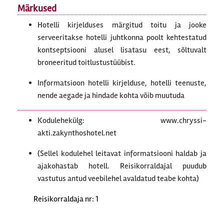
Märkused
Hotelli kirjelduses märgitud toitu ja jooke
serveeritakse hotelli juhtkonna poolt kehtestatud
kontseptsiooni alusel lisatasu eest, sõltuvalt
broneeritud toitlustustüübist.
Informatsioon hotelli kirjelduse, hotelli teenuste,
nende aegade ja hindade kohta võib muutuda
Kodulehekülg: www.chryssi-
akti.zakynthoshotel.net
(Sellel kodulehel leitavat informatsiooni haldab ja
ajakohastab hotell. Reisikorraldajal puudub
vastutus antud veebilehel avaldatud teabe kohta)
Reisikorraldaja nr: 1