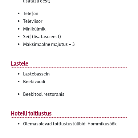
lisatasu eest)
Telefon
Televiisor
Minikülmik
Seif (lisatasu eest)
Maksimaalne majutus – 3
Lastele
Lastebassein
Beebivoodi
Beebitool restoranis
Hotelli toitlustus
Olemasolevad toitlustustüübid: Hommikusöök