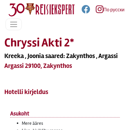
По русски
Chryssi Akti 2*
Kreeka , Joonia saared: Zakynthos , Argassi
Argassi 29100, Zakynthos
Hotelli kirjeldus
Asukoht
Mere ääres