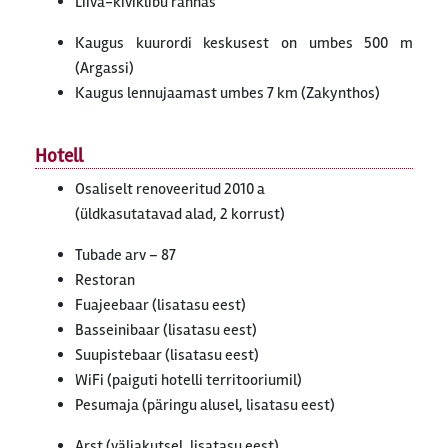
Liiva-kiviklibu rannas
Kaugus kuurordi keskusest on umbes 500 m
(Argassi)
Kaugus lennujaamast umbes 7 km (Zakynthos)
Hotell
Osaliselt renoveeritud 2010 a
(üldkasutatavad alad, 2 korrust)
Tubade arv – 87
Restoran
Fuajeebaar (lisatasu eest)
Basseinibaar (lisatasu eest)
Suupistebaar (lisatasu eest)
WiFi (paiguti hotelli territooriumil)
Pesumaja (päringu alusel, lisatasu eest)
Arst (väljakutsel, lisatasu eest)