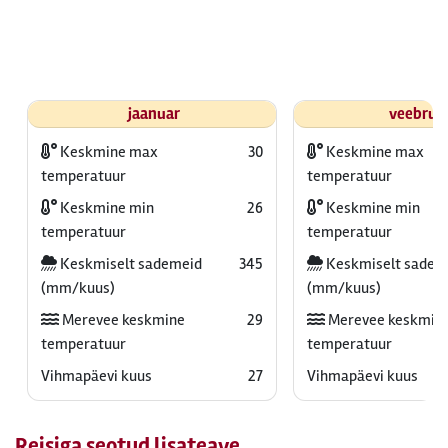
jaanuar
veebrua
Keskmine max
30
Keskmine max
temperatuur
temperatuur
Keskmine min
26
Keskmine min
temperatuur
temperatuur
Keskmiselt sademeid
345
Keskmiselt sadem
(mm/kuus)
(mm/kuus)
Merevee keskmine
29
Merevee keskmin
temperatuur
temperatuur
Vihmapäevi kuus
27
Vihmapäevi kuus
Reisiga seotud lisateave