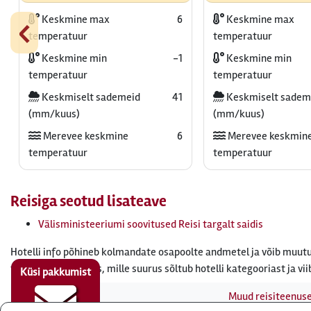
‹
Keskmine max
6
Keskmine max
temperatuur
temperatuur
Keskmine min
-1
Keskmine min
temperatuur
temperatuur
Keskmiselt sademeid
41
Keskmiselt sadem
(mm/kuus)
(mm/kuus)
Merevee keskmine
6
Merevee keskmin
temperatuur
temperatuur
Reisiga seotud lisateave
Välisministeeriumi soovitused Reisi targalt saidis
Hotelli info põhineb kolmandate osapoolte andmetel ja võib muutu
tasuda turismimaks, mille suurus sõltub hotelli kategooriast ja vii
Küsi pakkumist
Muud reisiteenus