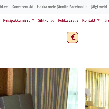
id.ee
Konverentsid
Hakka meie fänniks Facebookis
Jälgi meid 
Reisipakkumised
Sihtkohad
Puhka Eestis
Kontakt
Jär
€