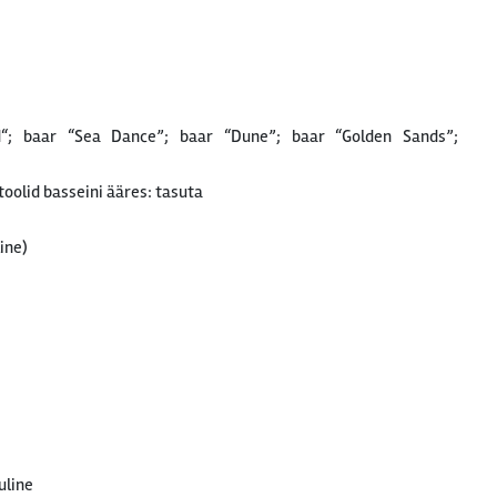
d“; baar “Sea Dance”; baar “Dune”; baar “Golden Sands”;
oolid basseini ääres: tasuta
ine)
uline