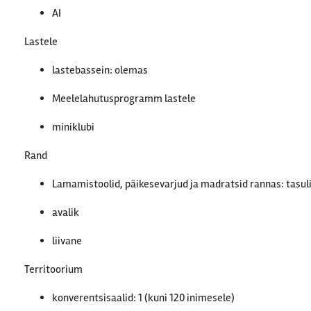
AI
Lastele
lastebassein: olemas
Meelelahutusprogramm lastele
miniklubi
Rand
Lamamistoolid, päikesevarjud ja madratsid rannas: tasul
avalik
liivane
Territoorium
konverentsisaalid: 1 (kuni 120 inimesele)