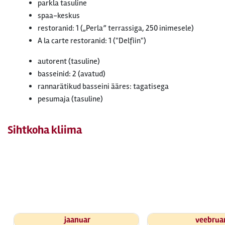
parkla tasuline
spaa-keskus
restoranid: 1 („Perla” terrassiga, 250 inimesele)
A la carte restoranid: 1 ("Delfiin")
autorent (tasuline)
basseinid: 2 (avatud)
rannarätikud basseini ääres: tagatisega
pesumaja (tasuline)
Sihtkoha kliima
jaanuar
veebrua