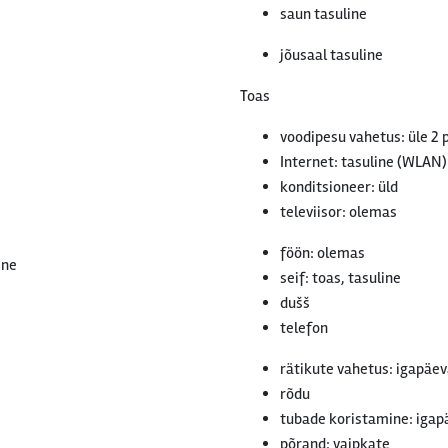
saun tasuline
jõusaal tasuline
Toas
voodipesu vahetus: üle 2 
Internet: tasuline (WLAN)
konditsioneer: üld
televiisor: olemas
föön: olemas
ine
seif: toas, tasuline
dušš
telefon
rätikute vahetus: igapäev
rõdu
tubade koristamine: igap
põrand: vaipkate