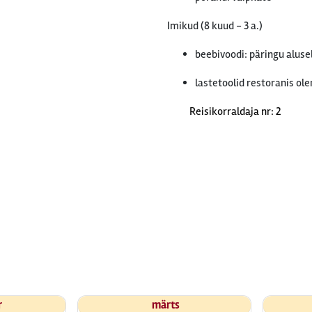
Imikud (8 kuud - 3 a.)
beebivoodi: päringu alusel
lastetoolid restoranis ol
Reisikorraldaja nr: 2
r
märts