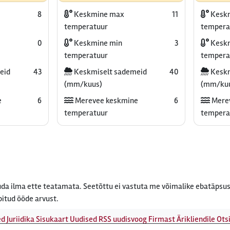
8
Keskmine max
11
Kesk
temperatuur
tempera
0
Keskmine min
3
Keskm
temperatuur
tempera
eid
43
Keskmiselt sademeid
40
Keskm
(mm/kuus)
(mm/ku
e
6
Merevee keskmine
6
Mere
temperatuur
tempera
da ilma ette teatamata. Seetõttu ei vastuta me võimalike ebatäpsus
bitud ööde arvust.
ed
Juriidika
Sisukaart
Uudised
RSS uudisvoog
Firmast
Ärikliendile
Otsi