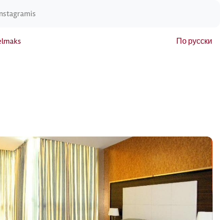
Instagramis
elmaks
По русски