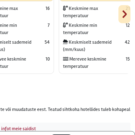
›
mine max
16
Keskmine max
21
tuur
temperatuur
ine min
7
Keskmine min
12
tuur
temperatuur
iselt sademeid
54
Keskmiselt sademeid
42
us)
(mm/kuus)
vee keskmine
10
Merevee keskmine
15
tuur
temperatuur
te või muudatuste eest. Teatud sihtkoha hotellides tuleb kohapeal
 infot meie saidist