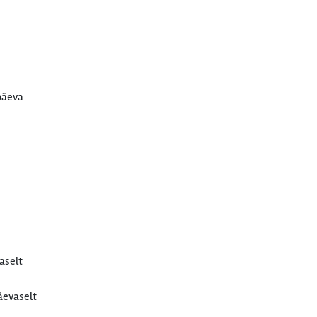
päeva
aselt
äevaselt