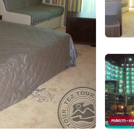
Pildid (17) – G