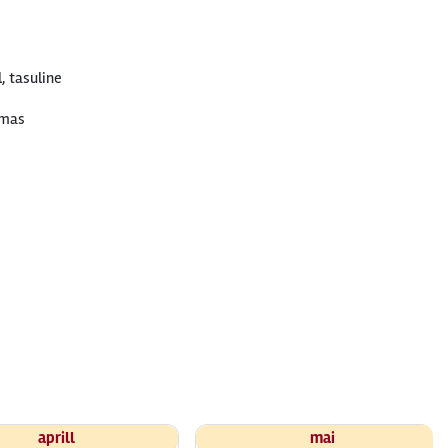
, tasuline
emas
aprill
mai