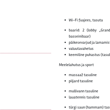
Wi-Fi fuajees, tasuta
baarid: 2 (lobby „Gran
basseinibaar)
päikesevarjud ja lamamist
valuutavahetus
keemiline puhastus (tasul
Meelelahutus ja sport
massaaž tasuline
piljard tasuline
mullivann tasuline
lauatennis tasuline
türgi saun (hammam) tas