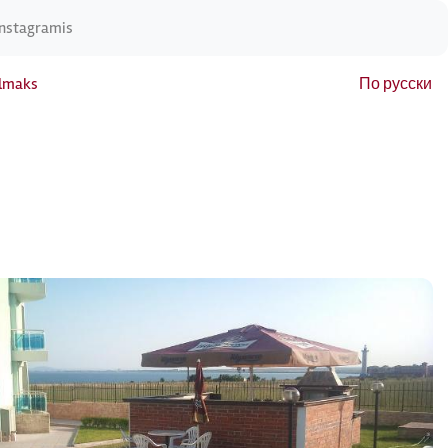
Instagramis
elmaks
По русски