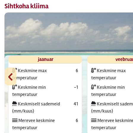
Sihtkoha kliima
jaanuar
veebrua
‹
Keskmine max
6
Keskmine max
temperatuur
temperatuur
Keskmine min
-1
Keskmine min
temperatuur
temperatuur
Keskmiselt sademeid
41
Keskmiselt sadem
(mm/kuus)
(mm/kuus)
Merevee keskmine
6
Merevee keskmin
temperatuur
temperatuur