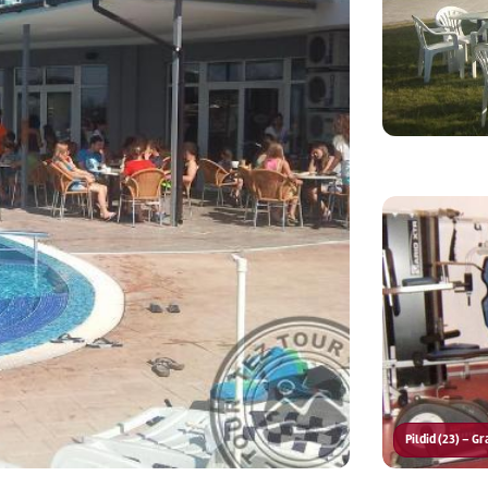
Pildid (23) – G