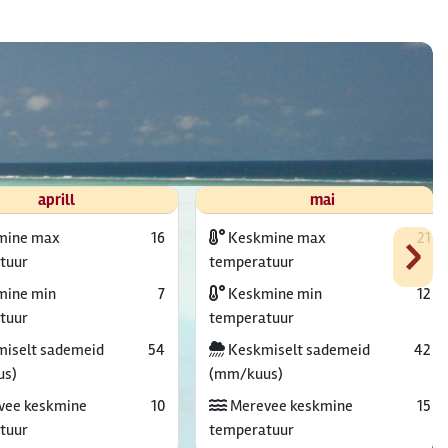
aprill
mai
›
mine max
16
Keskmine max
21
tuur
temperatuur
ine min
7
Keskmine min
12
tuur
temperatuur
iselt sademeid
54
Keskmiselt sademeid
42
us)
(mm/kuus)
vee keskmine
10
Merevee keskmine
15
tuur
temperatuur