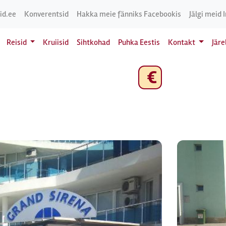
id.ee
Konverentsid
Hakka meie fänniks Facebookis
Jälgi meid 
Reisid
Kruiisid
Sihtkohad
Puhka Eestis
Kontakt
Jär
€