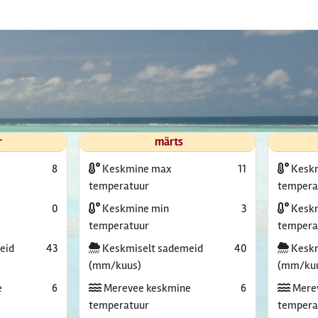
r
märts
8
Keskmine max
11
Kesk
temperatuur
tempera
0
Keskmine min
3
Keskm
temperatuur
tempera
eid
43
Keskmiselt sademeid
40
Keskm
(mm/kuus)
(mm/ku
e
6
Merevee keskmine
6
Mere
temperatuur
tempera