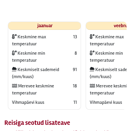
jaanuar
veebrua
Keskmine max
13
Keskmine max
temperatuur
temperatuur
Keskmine min
8
Keskmine min
temperatuur
temperatuur
Keskmiselt sademeid
91
Keskmiselt sadem
(mm/kuus)
(mm/kuus)
Merevee keskmine
18
Merevee keskmin
temperatuur
temperatuur
Vihmapäevi kuus
11
Vihmapäevi kuus
Reisiga seotud lisateave