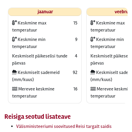
jaanuar
veebrua
Keskmine max
15
Keskmine max
temperatuur
temperatuur
Keskmine min
9
Keskmine min
temperatuur
temperatuur
Keskmiselt päikeselisi tunde
4
Keskmiselt päikeselis
päevas
päevas
Keskmiselt sademeid
92
Keskmiselt sadem
(mm/kuus)
(mm/kuus)
Merevee keskmine
16
Merevee keskmin
temperatuur
temperatuur
Reisiga seotud lisateave
Välisministeeriumi soovitused Reisi targalt saidis