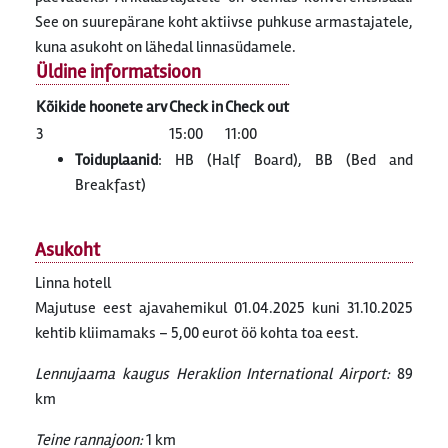
See on suurepärane koht aktiivse puhkuse armastajatele,
kuna asukoht on lähedal linnasüdamele.
Üldine informatsioon
Kõikide hoonete arv
Check in
Check out
3
15:00
11:00
Toiduplaanid
: HB (Half Board), BB (Bed and
Breakfast)
Asukoht
Linna hotell
Majutuse eest ajavahemikul 01.04.2025 kuni 31.10.2025
kehtib kliimamaks – 5,00 eurot öö kohta toa eest.
Lennujaama kaugus Heraklion International Airport:
89
km
Teine rannajoon:
1 km