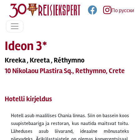
По русски
Ideon 3*
Kreeka , Kreeta , Réthymno
10 Nikolaou Plastira Sq., Rethymno, Crete
Hotelli kirjeldus
Hotell asub maalilises Chania linnas. Siin on bassein koos
suupistebaariga ja restoran, kus nautida maitsvat toitu.
Läheduses asub liivarand, ideaalne mõnusateks
päevadeks. Ärikülastajatele on olemas konverentsisaal.