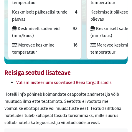
temperatuur
temperatuur
Keskmiselt päikeselisi tunde
4
Keskmiselt päikeselis
päevas
päevas
Keskmiselt sademeid
92
Keskmiselt sadem
(mm/kuus)
(mm/kuus)
Merevee keskmine
16
Merevee keskmin
temperatuur
temperatuur
Reisiga seotud lisateave
Välisministeeriumi soovitused Reisi targalt saidis
Hotelli info põhineb kolmandate osapoolte andmetel ja võib
muutuda ilma ette teatamata. Seetõttu ei vastuta me
võimalike ebatäpsuste või muudatuste eest. Teatud sihtkoha
hotellides tuleb kohapeal tasuda turismimaks, mille suurus
sõltub hotelli kategooriast ja viibitud ööde arvust.