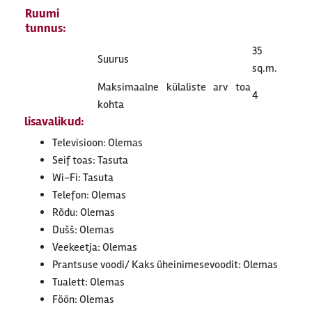
Ruumi
tunnus:
35
Suurus
sq.m.
Maksimaalne külaliste arv toa
4
kohta
lisavalikud:
Televisioon: Olemas
Seif toas: Tasuta
Wi-Fi: Tasuta
Telefon: Olemas
Rõdu: Olemas
Dušš: Olemas
Veekeetja: Olemas
Prantsuse voodi/ Kaks üheinimesevoodit: Olemas
Tualett: Olemas
Föön: Olemas