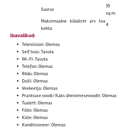
35
Suurus
sq.m.
Maksimaalne külaliste arv toa
4
kohta
lisavalikud:
Televisioon: Olemas
Seif toas: Tasuta
Wi-Fi: Tasuta
Telefon: Olemas
Rõdu: Olemas
Dušš: Olemas
Veekeetja: Olemas
Prantsuse voodi/ Kaks üheinimesevoodit: Olemas
Tualett: Olemas
Föön: Olemas
Küte: Olemas
Konditsioneer: Olemas