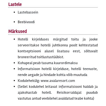
Lastele
Lastebassein
Beebivoodi
Märkused
Hotelli kirjelduses märgitud toitu ja jooke
serveeritakse hotelli juhtkonna poolt kehtestatud
kontseptsiooni alusel lisatasu eest, sõltuvalt
broneeritud toitlustustüübist.
Kohapeal peab tasuma kuurordimaksu
Informatsioon hotelli kirjelduse, hotelli teenuste,
nende aegade ja hindade kohta võib muutuda
Kodulehekülg: www.avalaresort.com
(Sellel kodulehel leitavat informatsiooni haldab ja
ajakohastab hotell. Reisikorraldajal puudub
vastutus antud veebilehel avaldatud teabe kohta)