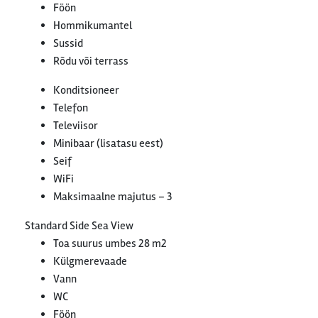
Föön
Hommikumantel
Sussid
Rõdu või terrass
Konditsioneer
Telefon
Televiisor
Minibaar (lisatasu eest)
Seif
WiFi
Maksimaalne majutus – 3
Standard Side Sea View
Toa suurus umbes 28 m2
Külgmerevaade
Vann
WC
Föön