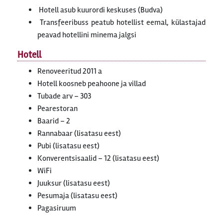
Hotell asub kuurordi keskuses (Budva)
Transfeeribuss peatub hotellist eemal, külastajad
peavad hotellini minema jalgsi
Hotell
Renoveeritud 2011 a
Hotell koosneb peahoone ja villad
Tubade arv – 303
Pearestoran
Baarid – 2
Rannabaar (lisatasu eest)
Pubi (lisatasu eest)
Konverentsisaalid – 12 (lisatasu eest)
WiFi
Juuksur (lisatasu eest)
Pesumaja (lisatasu eest)
Pagasiruum