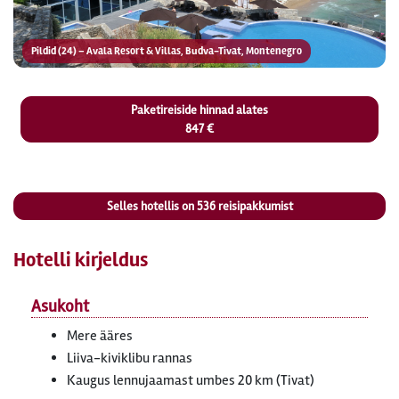
Pildid (24) – Avala Resort & Villas, Budva-Tivat, Montenegro
Paketireiside hinnad alates
847 €
Selles hotellis on
536
reisipakkumist
Hotelli kirjeldus
Asukoht
Mere ääres
Liiva-kiviklibu rannas
Kaugus lennujaamast umbes 20 km (Tivat)