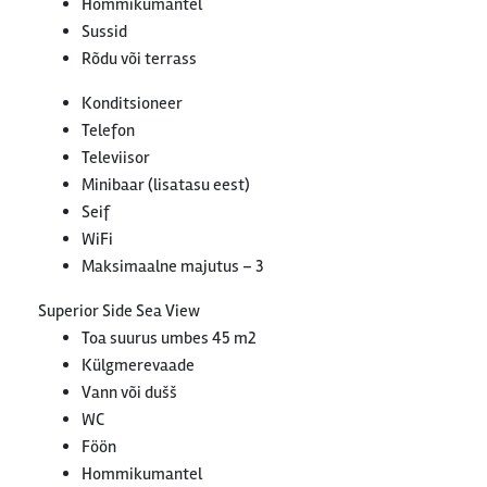
Hommikumantel
Sussid
Rõdu või terrass
Konditsioneer
Telefon
Televiisor
Minibaar (lisatasu eest)
Seif
WiFi
Maksimaalne majutus – 3
Superior Side Sea View
Toa suurus umbes 45 m2
Külgmerevaade
Vann või dušš
WC
Föön
Hommikumantel