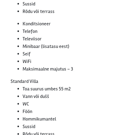
Sussid
Rõdu või terrass
Konditsioneer
Telefon
Televiisor
Minibaar (lisatasu eest)
Seif
WiFi
Maksimaalne majutus – 3
Standard Villa
Toa suurus umbes 55 m2
Vann või dušš
WC
Föön
Hommikumantel
Sussid
Rõdu või terrass