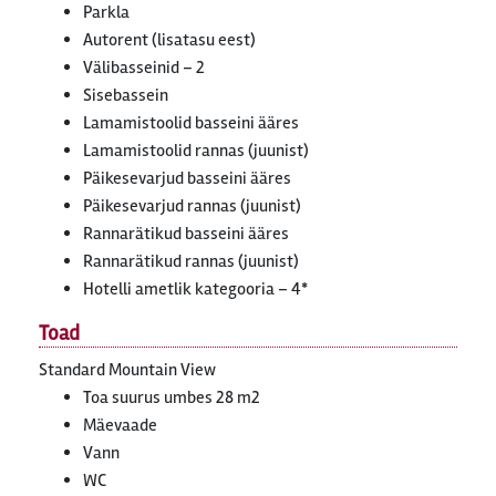
Parkla
Autorent (lisatasu eest)
Välibasseinid – 2
Sisebassein
Lamamistoolid basseini ääres
Lamamistoolid rannas (juunist)
Päikesevarjud basseini ääres
Päikesevarjud rannas (juunist)
Rannarätikud basseini ääres
Rannarätikud rannas (juunist)
Hotelli ametlik kategooria – 4*
Toad
Standard Mountain View
Toa suurus umbes 28 m2
Mäevaade
Vann
WC