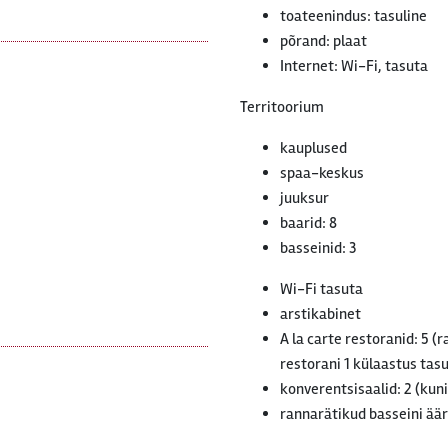
toateenindus: tasuline
põrand: plaat
Internet: Wi-Fi, tasuta
Territoorium
kauplused
spaa-keskus
juuksur
baarid: 8
basseinid: 3
Wi-Fi tasuta
arstikabinet
A la carte restoranid: 5 (
restorani 1 külaastus tasu
konverentsisaalid: 2 (kun
rannarätikud basseini äär