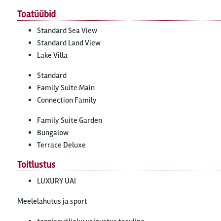
Toatüübid
Standard Sea View
Standard Land View
Lake Villa
Standard
Family Suite Main
Connection Family
Family Suite Garden
Bungalow
Terrace Deluxe
Toitlustus
LUXURY UAI
Meelelahutus ja sport