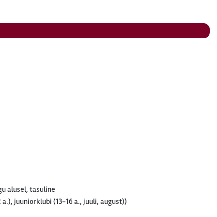
u alusel, tasuline
a.), juuniorklubi (13-16 a., juuli, august))