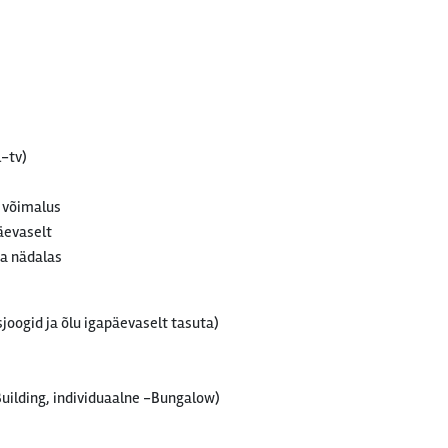
l-tv)
e võimalus
äevaselt
da nädalas
joogid ja õlu igapäevaselt tasuta)
Building, individuaalne -Bungalow)