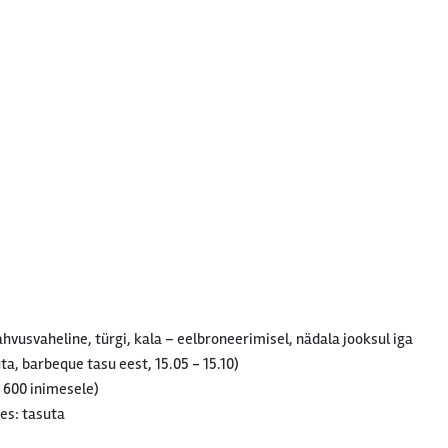
rahvusvaheline, türgi, kala – eelbroneerimisel, nädala jooksul iga
ta, barbeque tasu eest, 15.05 - 15.10)
i 600 inimesele)
es: tasuta