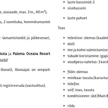
laste basseinid: 2
sisebassein
2
, aiavaade, max. 3 in., 40 m
);
laste puhvet
ks, 2 vannituba, hommikumantel
Toas
- lamamistoolid ja päikesevari,
televiisor: olemas (kaabe
dušš
tee ja kohvi valmistamis
issia
ja
Paloma Oceana Resort
tubade koristamine: igap
suta!
voodipesu vahetus: 3 kor
lõunat), lõunaajal on veepark
föön: olemas
minibaar tasuta (karastus
telefon
t registreeruda (vastuvõtus).
seif: toas, tasuta
konditsioneer: üld (Main 
rõdu