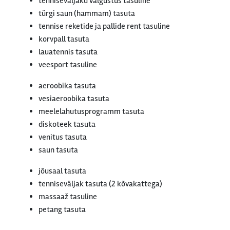
tenniseväljaku valgustus tasuline
türgi saun (hammam) tasuta
tennise reketide ja pallide rent tasuline
korvpall tasuta
lauatennis tasuta
veesport tasuline
aeroobika tasuta
vesiaeroobika tasuta
meelelahutusprogramm tasuta
diskoteek tasuta
venitus tasuta
saun tasuta
jõusaal tasuta
tenniseväljak tasuta (2 kõvakattega)
massaaž tasuline
petang tasuta