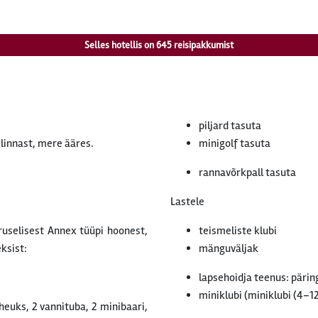
Selles hotellis on
645
reisipakkumist
piljard tasuta
linnast, mere ääres.
minigolf tasuta
rannavõrkpall tasuta
Lastele
uselisest Annex tüüpi hoonest,
teismeliste klubi
ksist:
mänguväljak
lapsehoidja teenus: päring
miniklubi (miniklubi (4–12 
uks, 2 vannituba, 2 minibaari,