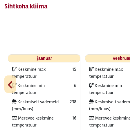
Sihtkoha kliima
jaanuar
veebrua
Keskmine max
15
Keskmine max
‹
temperatuur
temperatuur
Keskmine min
6
Keskmine min
temperatuur
temperatuur
Keskmiselt sademeid
238
Keskmiselt sadem
(mm/kuus)
(mm/kuus)
Merevee keskmine
16
Merevee keskmin
temperatuur
temperatuur