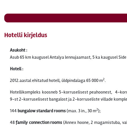
Hotelli kirjeldus
Asukoht :
Asub 65 km kaugusel Antalya lennujaamast, 5 ka kaugusel Side 
Hotell :
2
2012.aastal ehitatud hotell, üldpindalaga 65 000 m
.
Hotellikompleks koosneb 5-korruselisest peahoonest, 4-korr
9-st 2-korruselisest bangalost ja 2-korruseliste villade komple
2
144
bungalow standard rooms
(max. 3 in., 30 m
);
48
family connection rooms
(Annex hoone, 2 magamistuba, vahe