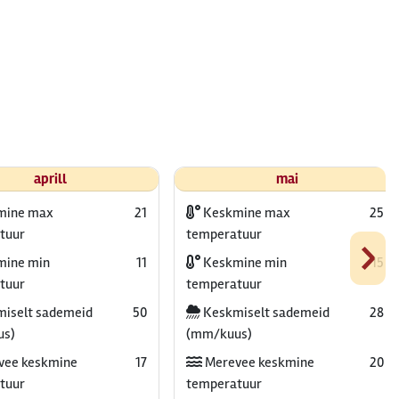
aprill
mai
mine max
21
Keskmine max
25
›
tuur
temperatuur
ine min
11
Keskmine min
15
tuur
temperatuur
iselt sademeid
50
Keskmiselt sademeid
28
us)
(mm/kuus)
vee keskmine
17
Merevee keskmine
20
tuur
temperatuur