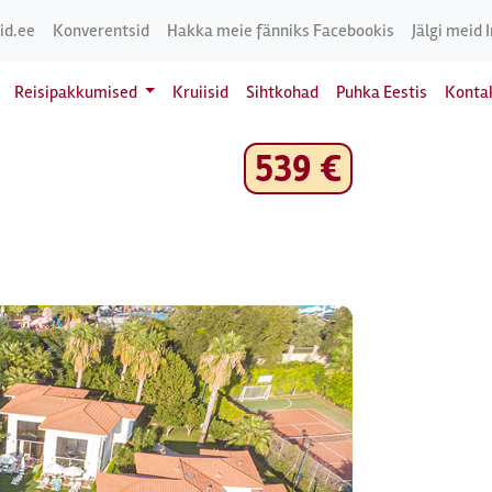
id.ee
Konverentsid
Hakka meie fänniks Facebookis
Jälgi meid 
Reisipakkumised
Kruiisid
Sihtkohad
Puhka Eestis
Konta
539 €