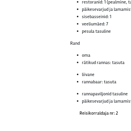
restoranid: 1 (pealmine, 
päikesevarjud ja lamamist
sisebasseinid: 1
veeliumäed: 7
pesula tasuline
Rand
oma
rätikud rannas: tasuta
liivane
rannabaar: tasuta
rannapaviljonid tasuline
päikesevarjud ja lamamist
Reisikorraldaja nr: 2