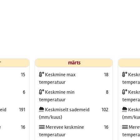
r
märts
15
Keskmine max
18
Kesk
temperatuur
tempera
6
Keskmine min
8
Keskm
temperatuur
tempera
eid
191
Keskmiselt sademeid
102
Keskm
(mm/kuus)
(mm/ku
e
16
Merevee keskmine
16
Mere
temperatuur
tempera