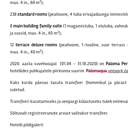
2
max. 4 in., 60 m
);
238
standard rooms
(peahoone, 4 tuba erivajadusega inimestele
8
main building family suite
(1 magamistuba, 1 elutuba, vaheu
2
ja sussid, max. 4 in., 65 m
);
12
terrace deluxe rooms
(peahoone, 1-toaline, suur terrass 
2
max. 4 in., 40 m
).
2020. aasta suvehooajal (01.04 – 31.10.2020) on
Paloma Per
hotellides puhkajatele piirkonna suurim
Palomaqua
veepark ta
Kaks korda päevas tasuta transfeer (hommikul ja pärast 
suletud.
Transfeeri kasutamiseks ja veepargi külastuseks tuleb eelneval
Sõltuvalt registreerunute arvust valitakse transfeer.
Hotelli pildigalerii