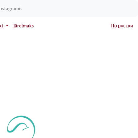
Instagramis
kt
Järelmaks
По русски