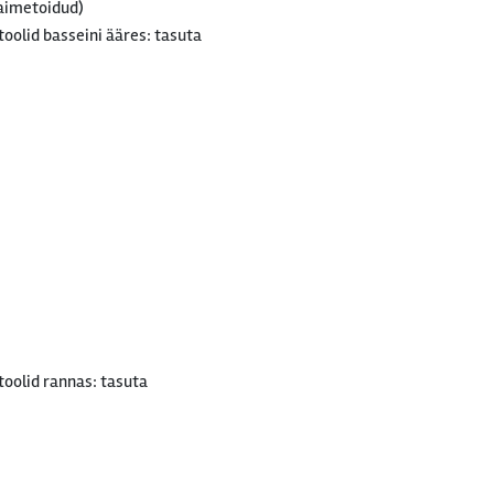
taimetoidud)
oolid basseini ääres: tasuta
oolid rannas: tasuta