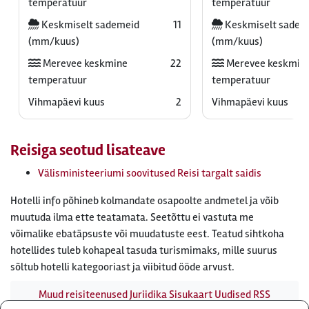
temperatuur
temperatuur
Keskmiselt sademeid
11
Keskmiselt sadem
(mm/kuus)
(mm/kuus)
Merevee keskmine
22
Merevee keskmin
temperatuur
temperatuur
Vihmapäevi kuus
2
Vihmapäevi kuus
Reisiga seotud lisateave
Välisministeeriumi soovitused Reisi targalt saidis
Hotelli info põhineb kolmandate osapoolte andmetel ja võib
muutuda ilma ette teatamata. Seetõttu ei vastuta me
võimalike ebatäpsuste või muudatuste eest. Teatud sihtkoha
hotellides tuleb kohapeal tasuda turismimaks, mille suurus
sõltub hotelli kategooriast ja viibitud ööde arvust.
Muud reisiteenused
Juriidika
Sisukaart
Uudised
RSS