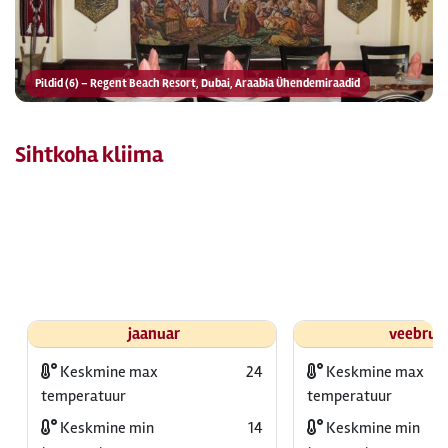
Pildid (6) – Regent Beach Resort, Dubai, Araabia Ühendemiraadid
Sihtkoha kliima
jaanuar
veebrua
Keskmine max
24
Keskmine max
temperatuur
temperatuur
Keskmine min
14
Keskmine min