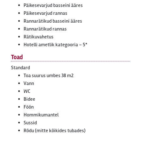
Päikesevarjud basseini ääres
Päikesevarjud rannas
Rannarätikud basseini ääres
Rannarätikud rannas
Rätikuvahetus
Hotelli ametlik kategooria – 5*
Toad
Standard
Toa suurus umbes 38 m2
Vann
WC
Bidee
Föön
Hommikumantel
Sussid
Rõdu (mitte kõikides tubades)