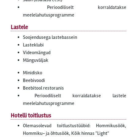
Perioodiliselt korraldatakse
meelelahutusprogramme
Lastele
Soojendusega lastebassein
Lasteklubi
Videomängud
Mänguväljak
Minidisko
Beebivoodi
Beebitool restoranis
Perioodiliselt korraldatakse lastele
meelelahutusprogramme
Hotelli toitlustus
Olemasolevad toitlustustüübid: Hommikusöök,
Hommiku- ja õhtusöök, Kõik hinnas "Light"