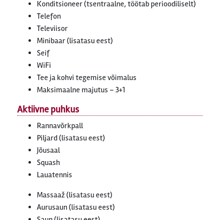
Konditsioneer (tsentraalne, töötab perioodiliselt)
Telefon
Televiisor
Minibaar (lisatasu eest)
Seif
WiFi
Tee ja kohvi tegemise võimalus
Maksimaalne majutus – 3+1
Aktiivne puhkus
Rannavõrkpall
Piljard (lisatasu eest)
Jõusaal
Squash
Lauatennis
Massaaž (lisatasu eest)
Aurusaun (lisatasu eest)
Saun (lisatasu eest)