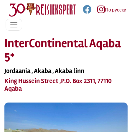
По русски
InterContinental Aqaba
5*
Jordaania , Akaba , Akaba linn
King Hussein Street ,P.O. Box 2311, 77110
Aqaba