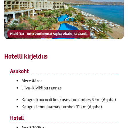
Pildid (13) – InterContinental Aqaba, Akaba, Jordaania
Hotelli kirjeldus
Asukoht
Mere ääres
Liiva-kiviklibu rannas
Kaugus kuurordi keskusest on umbes 3 km (Aqaba)
Kaugus lennujaamast umbes 11 km (Aqaba)
Hotell
Avati 2005 a