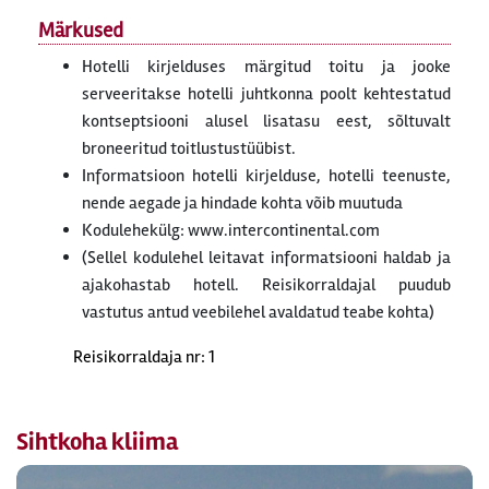
Märkused
Hotelli kirjelduses märgitud toitu ja jooke
serveeritakse hotelli juhtkonna poolt kehtestatud
kontseptsiooni alusel lisatasu eest, sõltuvalt
broneeritud toitlustustüübist.
Informatsioon hotelli kirjelduse, hotelli teenuste,
nende aegade ja hindade kohta võib muutuda
Kodulehekülg: www.intercontinental.com
(Sellel kodulehel leitavat informatsiooni haldab ja
ajakohastab hotell. Reisikorraldajal puudub
vastutus antud veebilehel avaldatud teabe kohta)
Reisikorraldaja nr: 1
Sihtkoha kliima