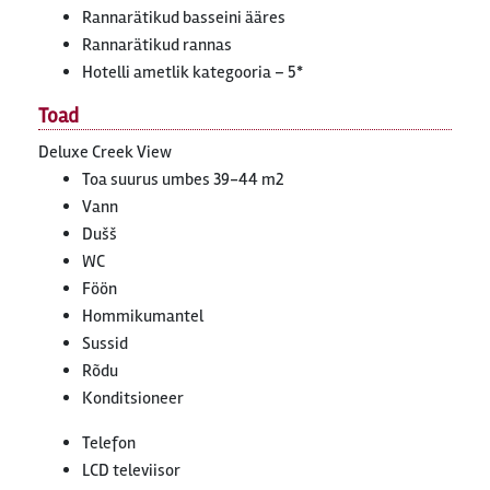
Rannarätikud basseini ääres
Rannarätikud rannas
Hotelli ametlik kategooria – 5*
Toad
Deluxe Creek View
Toa suurus umbes 39-44 m2
Vann
Dušš
WC
Föön
Hommikumantel
Sussid
Rõdu
Konditsioneer
Telefon
LCD televiisor