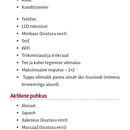
Rõdu
Konditsioneer
Telefon
LCD televiisor
Minibaar (lisatasu eest)
Seif
WiFi
Triikimislaud ja triikraud
Tee ja kohvi tegemise võimalus
Maksimaalne majutus – 2+2
Tuppa võimalik panna ainult üks lisavoodi (eelneva
broneeringu alusel)
Aktiivne puhkus
Jõusaal
Squash
Ilukeskus (lisatasu eest)
Massaaž (lisatasu eest)