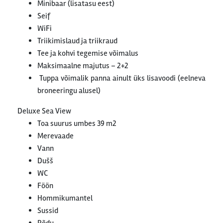
Minibaar (lisatasu eest)
Seif
WiFi
Triikimislaud ja triikraud
Tee ja kohvi tegemise võimalus
Maksimaalne majutus – 2+2
Tuppa võimalik panna ainult üks lisavoodi (eelneva
broneeringu alusel)
Deluxe Sea View
Toa suurus umbes 39 m2
Merevaade
Vann
Dušš
WC
Föön
Hommikumantel
Sussid