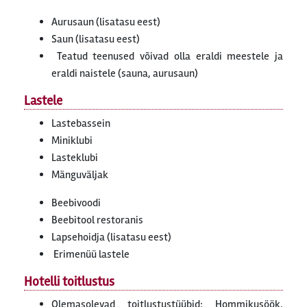
Aurusaun (lisatasu eest)
Saun (lisatasu eest)
Teatud teenused võivad olla eraldi meestele ja
eraldi naistele (sauna, aurusaun)
Lastele
Lastebassein
Miniklubi
Lasteklubi
Mänguväljak
Beebivoodi
Beebitool restoranis
Lapsehoidja (lisatasu eest)
Erimenüü lastele
Hotelli toitlustus
Olemasolevad toitlustustüübid: Hommikusöök,