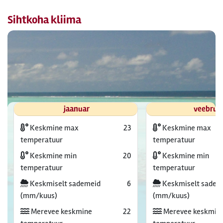
Sihtkoha kliima
jaanuar
veebrua
Keskmine max
23
Keskmine max
temperatuur
temperatuur
Keskmine min
20
Keskmine min
temperatuur
temperatuur
Keskmiselt sademeid
6
Keskmiselt sadem
(mm/kuus)
(mm/kuus)
Merevee keskmine
22
Merevee keskmin