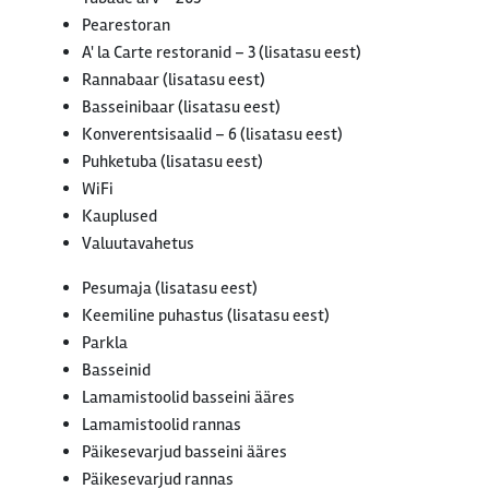
Pearestoran
A' la Carte restoranid – 3 (lisatasu eest)
Rannabaar (lisatasu eest)
Basseinibaar (lisatasu eest)
Konverentsisaalid – 6 (lisatasu eest)
Puhketuba (lisatasu eest)
WiFi
Kauplused
Valuutavahetus
Pesumaja (lisatasu eest)
Keemiline puhastus (lisatasu eest)
Parkla
Basseinid
Lamamistoolid basseini ääres
Lamamistoolid rannas
Päikesevarjud basseini ääres
Päikesevarjud rannas