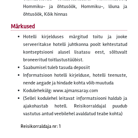
Hommiku- ja õhtusöök, Hommiku-, lõuna ja
õhtusöök, Kõik hinnas
Märkused
Hotelli kirjelduses märgitud toitu ja jooke
serveeritakse hotelli juhtkonna poolt kehtestatud
kontseptsiooni alusel lisatasu eest, sõltuvalt
broneeritud toitlustustüübist.
Saabumisel tuleb tasuda deposiit
Informatsioon hotelli kirjelduse, hotelli teenuste,
nende aegade ja hindade kohta võib muutuda
Kodulehekülg: www.ajmansaray.com
(Sellel kodulehel leitavat informatsiooni haldab ja
ajakohastab hotell. Reisikorraldajal puudub
vastutus antud veebilehel avaldatud teabe kohta)
Reisikorraldaja nr: 1