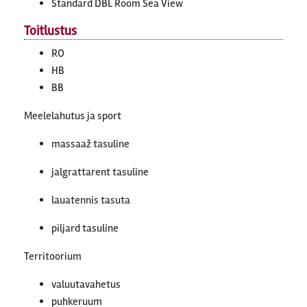
Standard DBL Room Sea View
Toitlustus
RO
HB
BB
Meelelahutus ja sport
massaaž tasuline
jalgrattarent tasuline
lauatennis tasuta
piljard tasuline
Territoorium
valuutavahetus
puhkeruum