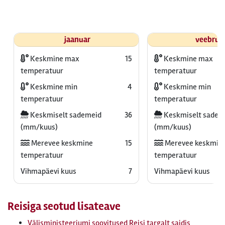
jaanuar
veebrua
Keskmine max
15
Keskmine max
temperatuur
temperatuur
Keskmine min
4
Keskmine min
temperatuur
temperatuur
Keskmiselt sademeid
36
Keskmiselt sadem
(mm/kuus)
(mm/kuus)
Merevee keskmine
15
Merevee keskmin
temperatuur
temperatuur
Vihmapäevi kuus
7
Vihmapäevi kuus
Reisiga seotud lisateave
Välisministeeriumi soovitused Reisi targalt saidis