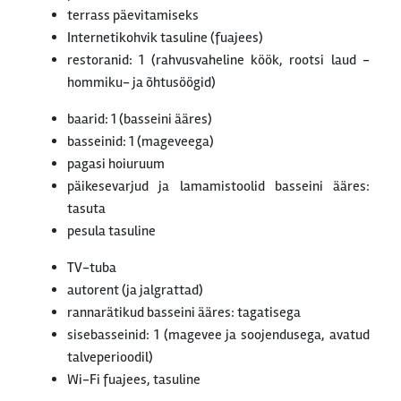
terrass päevitamiseks
Internetikohvik tasuline (fuajees)
restoranid: 1 (rahvusvaheline köök, rootsi laud -
hommiku- ja õhtusöögid)
baarid: 1 (basseini ääres)
basseinid: 1 (mageveega)
pagasi hoiuruum
päikesevarjud ja lamamistoolid basseini ääres:
tasuta
pesula tasuline
TV-tuba
autorent (ja jalgrattad)
rannarätikud basseini ääres: tagatisega
sisebasseinid: 1 (magevee ja soojendusega, avatud
talveperioodil)
Wi-Fi fuajees, tasuline