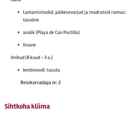
Lamamistoolid, päikesevarjud ja madratsid rannas:
tasuline
avalik (Playa de Can Pastilla)
liivane
Imikud (8 kuud - 3 a.)
beebivoodi: tasuta
Reisikorraldaja nr: 2
Sihtkoha kliima