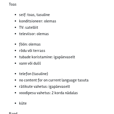
Toas
seif: toas, tasuline
konditsioneer: olemas
TV: satelliit
televiisor: olemas
föön: olemas
rõdu või terrass
tubade koristamine: igapäevaselt
vann või dušš
telefon (tasuline)
no content for on current language tasuta
rätikute vahetus: igapäevaselt
voodipesu vahetus: 2 korda nädalas
küte
Rand