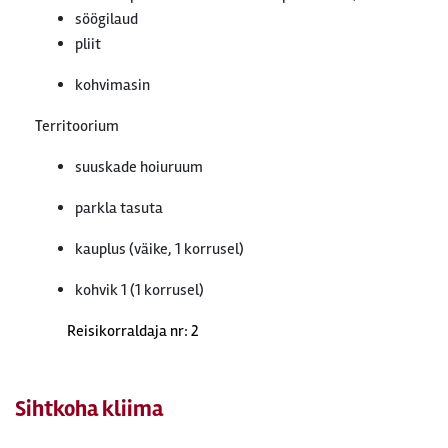
söögilaud
pliit
kohvimasin
Territoorium
suuskade hoiuruum
parkla tasuta
kauplus (väike, 1 korrusel)
kohvik 1 (1 korrusel)
Reisikorraldaja nr: 2
Sihtkoha kliima