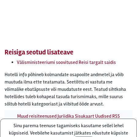
Reisiga seotud lisateave
Välisministeeriumi soovitused Reisi targalt saidis
Hotelli info põhineb kolmandate osapoolte andmetel ja võib
muutuda ilma ette teatamata. Seetõttu ei vastuta me
võimalike ebatäpsuste või muudatuste eest. Teatud sihtkoha
hotellides tuleb kohapeal tasuda turismimaks, mille suurus
sõltub hotelli kategooriast ja viibitud ööde arvust.
Muud reisiteenused
Juriidika
Sisukaart
Uudised
RSS
uudisvoog
Firmast
Ärikliendile
Otsi infot meie saidist
Sinu parema teenuse tagamiseks kasutame sellel lehel
Küsi pakkumist
küpsiseid. Veebilehe kasutamist jätkates nõustute küpsiste
Reisibüroo Reisiekspert, Roosikrantsi 8B Tallinn, Eesti - e-