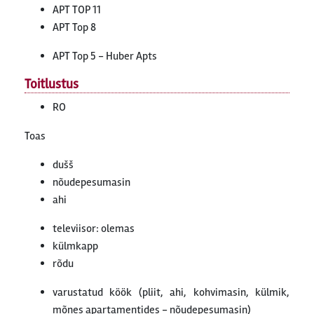
APT TOP 11
APT Top 8
APT Top 5 - Huber Apts
Toitlustus
RO
Toas
dušš
nõudepesumasin
ahi
televiisor: olemas
külmkapp
rõdu
varustatud köök (pliit, ahi, kohvimasin, külmik,
mõnes apartamentides - nõudepesumasin)