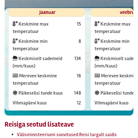
jaanuar
veebrua
Keskmine max
15
Keskmine max
temperatuur
temperatuur
Keskmine min
8
Keskmine min
temperatuur
temperatuur
Keskmiselt sademeid
134
Keskmiselt sadem
(mm/kuus)
(mm/kuus)
Merevee keskmine
16
Merevee keskmin
temperatuur
temperatuur
Päikeselisi tunde kuus
148
Päikeselisi tunde 
Vihmapäevi kuus
12
Vihmapäevi kuus
Reisiga seotud lisateave
Välisministeeriumi soovitused Reisi targalt saidis