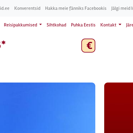
id.ee
Konverentsid
Hakka meie fänniks Facebookis
Jälgi meid 
Reisipakkumised
Sihtkohad
Puhka Eestis
Kontakt
Jär
3*
€