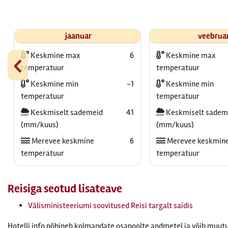
jaanuar
veebrua
‹
Keskmine max
6
Keskmine max
temperatuur
temperatuur
Keskmine min
-1
Keskmine min
temperatuur
temperatuur
Keskmiselt sademeid
41
Keskmiselt sadem
(mm/kuus)
(mm/kuus)
Merevee keskmine
6
Merevee keskmin
temperatuur
temperatuur
Reisiga seotud lisateave
Välisministeeriumi soovitused Reisi targalt saidis
Hotelli info põhineb kolmandate osapoolte andmetel ja võib muutu