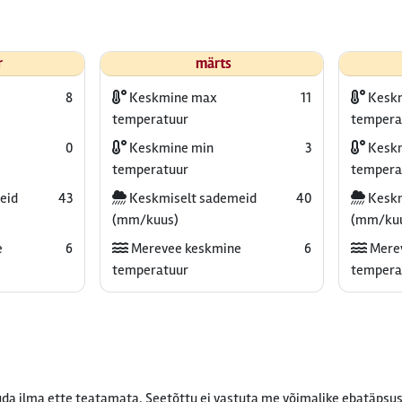
r
märts
8
Keskmine max
11
Kesk
temperatuur
tempera
0
Keskmine min
3
Keskm
temperatuur
tempera
eid
43
Keskmiselt sademeid
40
Keskm
(mm/kuus)
(mm/ku
e
6
Merevee keskmine
6
Mere
temperatuur
tempera
da ilma ette teatamata. Seetõttu ei vastuta me võimalike ebatäpsus