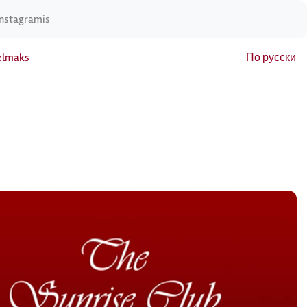
Instagramis
elmaks
По русски