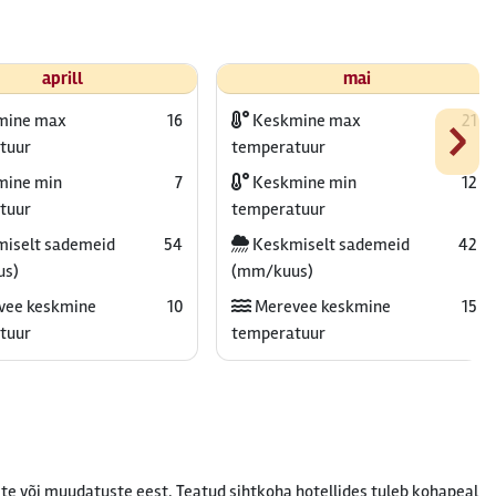
aprill
mai
›
mine max
16
Keskmine max
21
tuur
temperatuur
ine min
7
Keskmine min
12
tuur
temperatuur
iselt sademeid
54
Keskmiselt sademeid
42
us)
(mm/kuus)
vee keskmine
10
Merevee keskmine
15
tuur
temperatuur
te või muudatuste eest. Teatud sihtkoha hotellides tuleb kohapeal