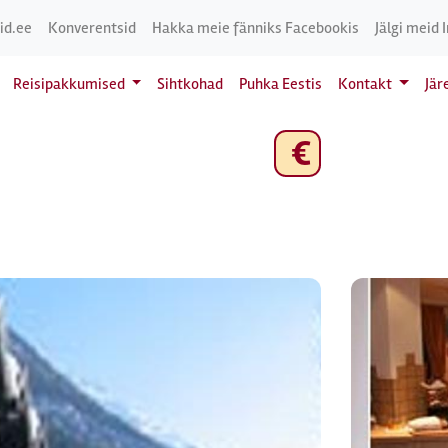
id.ee
Konverentsid
Hakka meie fänniks Facebookis
Jälgi meid 
Reisipakkumised
Sihtkohad
Puhka Eestis
Kontakt
Jär
€