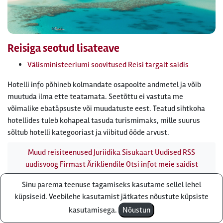
Reisiga seotud lisateave
Välisministeeriumi soovitused Reisi targalt saidis
Hotelli info põhineb kolmandate osapoolte andmetel ja võib
muutuda ilma ette teatamata. Seetõttu ei vastuta me
võimalike ebatäpsuste või muudatuste eest. Teatud sihtkoha
hotellides tuleb kohapeal tasuda turismimaks, mille suurus
sõltub hotelli kategooriast ja viibitud ööde arvust.
Muud reisiteenused
Juriidika
Sisukaart
Uudised
RSS
uudisvoog
Firmast
Ärikliendile
Otsi infot meie saidist
Reisibüroo Reisiekspert, Roosikrantsi 8B Tallinn, Eesti - e-
Sinu parema teenuse tagamiseks kasutame sellel lehel
post: ebyroo[ät]reisiekspert.ee - telefon:
610 8600
Küsi pakkumist
küpsiseid. Veebilehe kasutamist jätkates nõustute küpsiste
kasutamisega.
Nõustun