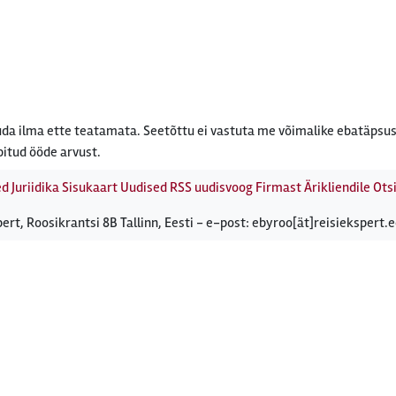
da ilma ette teatamata. Seetõttu ei vastuta me võimalike ebatäpsus
bitud ööde arvust.
ed
Juriidika
Sisukaart
Uudised
RSS uudisvoog
Firmast
Ärikliendile
Otsi
ert, Roosikrantsi 8B Tallinn, Eesti - e-post: ebyroo[ät]reisiekspert.e