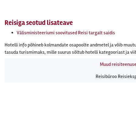
Reisiga seotud lisateave
Välisministeeriumi soovitused Reisi targalt saidis
Hotelli info põhineb kolmandate osapoolte andmetel ja võib muutu
tasuda turismimaks, mille suurus sõltub hotelli kategooriast ja vii
Muud reisiteenus
Reisibüroo Reisieksp