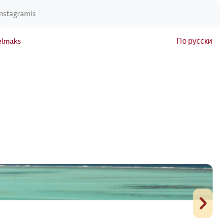
Instagramis
elmaks
По русски
›