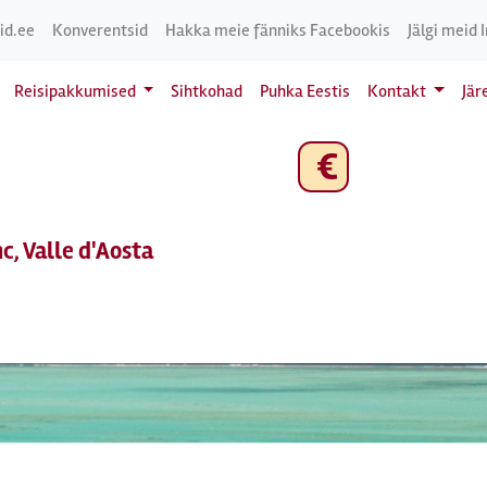
id.ee
Konverentsid
Hakka meie fänniks Facebookis
Jälgi meid 
Reisipakkumised
Sihtkohad
Puhka Eestis
Kontakt
Jär
€
, Valle d'Aosta