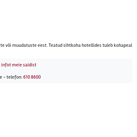
te või muudatuste eest. Teatud sihtkoha hotellides tuleb kohapeal
 infot meie saidist
e - telefon:
610 8600