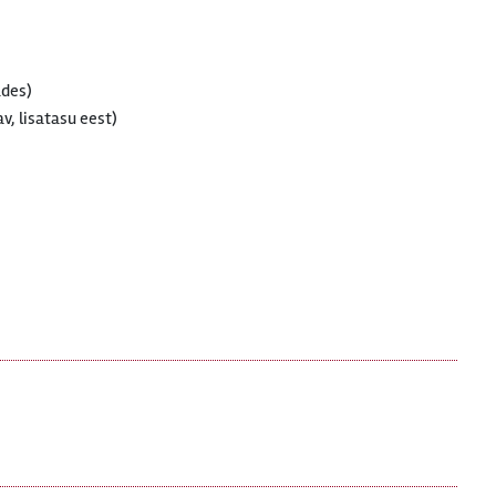
ades)
v, lisatasu eest)