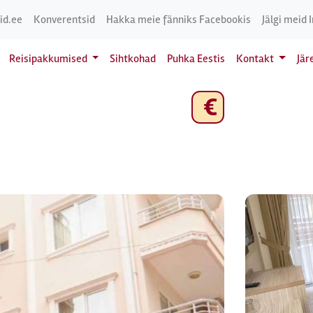
id.ee
Konverentsid
Hakka meie fänniks Facebookis
Jälgi meid 
Reisipakkumised
Sihtkohad
Puhka Eestis
Kontakt
Jär
€