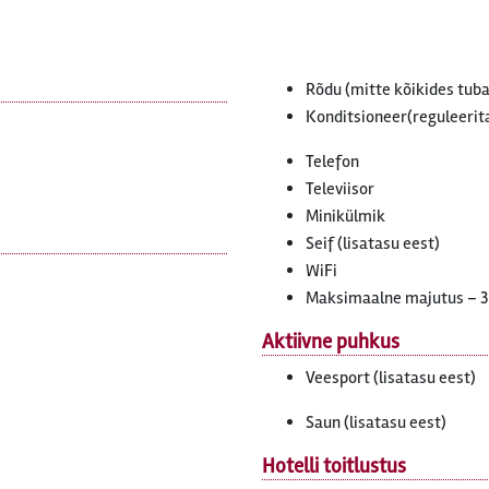
Rõdu (mitte kõikides tub
Konditsioneer(reguleerita
Telefon
Televiisor
Minikülmik
Seif (lisatasu eest)
WiFi
Maksimaalne majutus – 3
Aktiivne puhkus
Veesport (lisatasu eest)
Saun (lisatasu eest)
Hotelli toitlustus