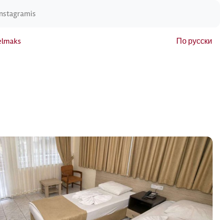
Instagramis
elmaks
По русски