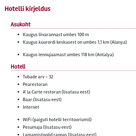
Hotelli kirjeldus
Asukoht
Kaugus liivarannast umbes 100 m
Kaugus kuurordi keskusest on umbes 1,1 km (Alanya)
Kaugus lennujaamast umbes 118 km (Antalya)
Hotell
Tubade arv – 32
Pearestoran
A' la Carte restoran (lisatasu eest)
Baar (lisatasu eest)
Internet
WiFi (paiguti hotelli territooriumil)
Pesumaja (lisatasu eest)
Lamamistoolid rannas (lisatasu eest)