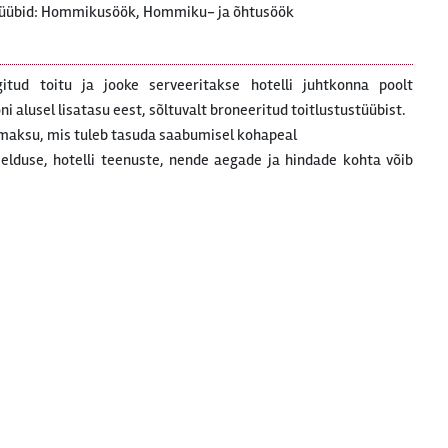
tüübid: Hommikusöök, Hommiku- ja õhtusöök
gitud toitu ja jooke serveeritakse hotelli juhtkonna poolt
 alusel lisatasu eest, sõltuvalt broneeritud toitlustustüübist.
maksu, mis tuleb tasuda saabumisel kohapeal
rjelduse, hotelli teenuste, nende aegade ja hindade kohta võib