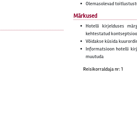
Olemasolevad toitlustus
Märkused
Hotelli kirjelduses mär
kehtestatud kontseptsiooni
Võidakse küsida kuurordi
Informatsioon hotelli ki
muutuda
Reisikorraldaja nr: 1