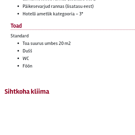
Päikesevarjud rannas (lisatasu eest)
Hotelli ametlik kategooria – 3*
Toad
Standard
Toa suurus umbes 20 m2
Dušš
WC
Föön
Sihtkoha kliima