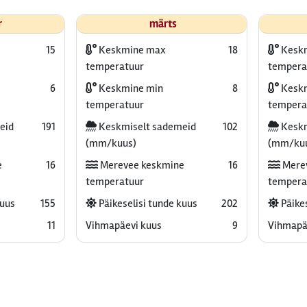
r
märts
15
Keskmine max
18
Kesk
temperatuur
tempera
6
Keskmine min
8
Keskm
temperatuur
tempera
eid
191
Keskmiselt sademeid
102
Keskm
(mm/kuus)
(mm/ku
e
16
Merevee keskmine
16
Mere
temperatuur
tempera
kuus
155
Päikeselisi tunde kuus
202
Päikes
11
Vihmapäevi kuus
9
Vihmapä