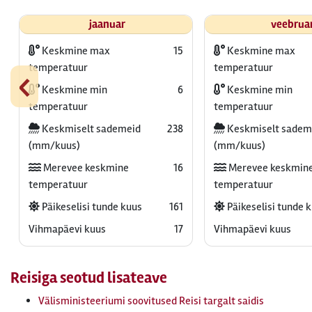
jaanuar
veebrua
Keskmine max
15
Keskmine max
‹
temperatuur
temperatuur
Keskmine min
6
Keskmine min
temperatuur
temperatuur
Keskmiselt sademeid
238
Keskmiselt sadem
(mm/kuus)
(mm/kuus)
Merevee keskmine
16
Merevee keskmin
temperatuur
temperatuur
Päikeselisi tunde kuus
161
Päikeselisi tunde 
Vihmapäevi kuus
17
Vihmapäevi kuus
Reisiga seotud lisateave
Välisministeeriumi soovitused Reisi targalt saidis