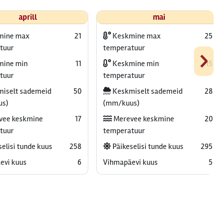
aprill
mai
mine max
21
Keskmine max
25
›
tuur
temperatuur
ine min
11
Keskmine min
15
tuur
temperatuur
iselt sademeid
50
Keskmiselt sademeid
28
us)
(mm/kuus)
vee keskmine
17
Merevee keskmine
20
tuur
temperatuur
elisi tunde kuus
258
Päikeselisi tunde kuus
295
evi kuus
6
Vihmapäevi kuus
5