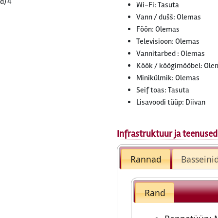
d)
4
Wi-Fi: Tasuta
Vann / dušš: Olemas
Föön: Olemas
Televisioon: Olemas
Vannitarbed : Olemas
Köök / köögimööbel: Ole
Minikülmik: Olemas
Seif toas: Tasuta
Lisavoodi tüüp: Diivan
Infrastruktuur ja teenused
Rannad
Basseini
Rand