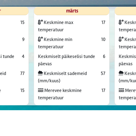
r
märts
15
Keskmine max
17
Kesk
temperatuur
tempera
9
Keskmine min
10
Keskm
temperatuur
tempera
i tunde
4
Keskmiselt päikeselisi tunde
6
Keskmise
päevas
päevas
eid
77
Keskmiselt sademeid
57
Keskm
(mm/kuus)
(mm/ku
e
15
Merevee keskmine
17
Mere
temperatuur
tempera