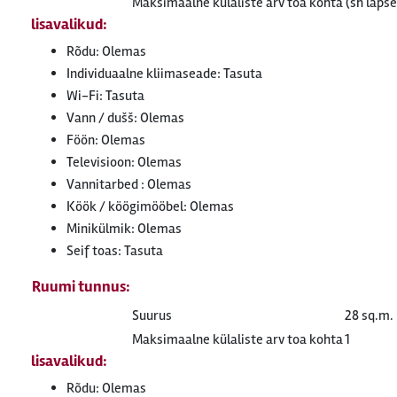
Maksimaalne külaliste arv toa kohta (sh lapse
lisavalikud:
Rõdu: Olemas
Individuaalne kliimaseade: Tasuta
Wi-Fi: Tasuta
Vann / dušš: Olemas
Föön: Olemas
Televisioon: Olemas
Vannitarbed : Olemas
Köök / köögimööbel: Olemas
Minikülmik: Olemas
Seif toas: Tasuta
Ruumi tunnus:
Suurus
28 sq.m.
Maksimaalne külaliste arv toa kohta
1
lisavalikud:
Rõdu: Olemas