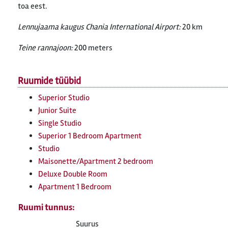
toa eest.
Lennujaama kaugus Chania International Airport:
20 km
Teine rannajoon:
200 meters
Ruumide tüübid
Superior Studio
Junior Suite
Single Studio
Superior 1 Bedroom Apartment
Studio
Maisonette/Apartment 2 bedroom
Deluxe Double Room
Apartment 1 Bedroom
Ruumi tunnus:
Suurus