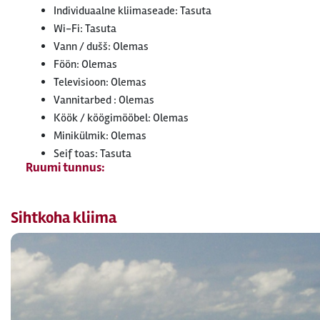
Individuaalne kliimaseade: Tasuta
Wi-Fi: Tasuta
Vann / dušš: Olemas
Föön: Olemas
Televisioon: Olemas
Vannitarbed : Olemas
Köök / köögimööbel: Olemas
Minikülmik: Olemas
Seif toas: Tasuta
Ruumi tunnus:
Sihtkoha kliima