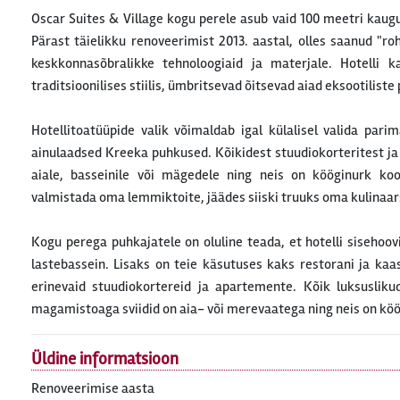
Oscar Suites & Village kogu perele asub vaid 100 meetri kaugu
Pärast täielikku renoveerimist 2013. aastal, olles saanud "ro
keskkonnasõbralikke tehnoloogiaid ja materjale. Hotelli 
traditsioonilises stiilis, ümbritsevad õitsevad aiad eksootiliste
Hotellitoatüüpide valik võimaldab igal külalisel valida par
ainulaadsed Kreeka puhkused. Kõikidest stuudiokorteritest j
aiale, basseinile või mägedele ning neis on kööginurk koo
valmistada oma lemmiktoite, jäädes siiski truuks oma kulinaars
Kogu perega puhkajatele on oluline teada, et hotelli sisehoov
lastebassein. Lisaks on teie käsutuses kaks restorani ja kaa
erinevaid stuudiokortereid ja apartemente. Kõik luksusliku
magamistoaga sviidid on aia- või merevaatega ning neis on köö
Üldine informatsioon
Renoveerimise aasta