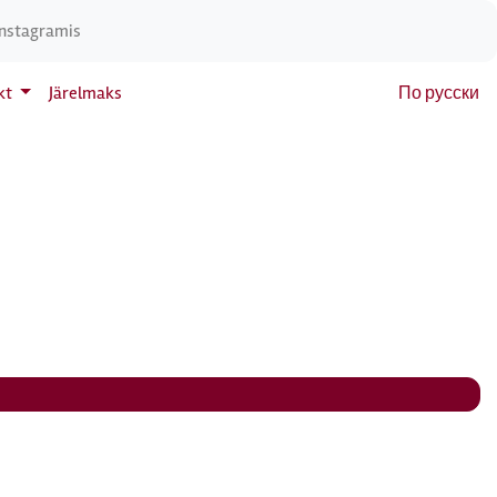
Instagramis
kt
Järelmaks
По русски