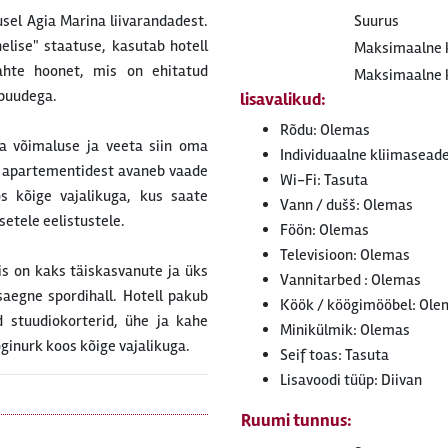
sel Agia Marina liivarandadest.
Suurus
helise" staatuse, kasutab hotell
Maksimaalne k
kahte hoonet, mis on ehitatud
Maksimaalne kü
 puudega.
lisavalikud:
Rõdu: Olemas
ima võimaluse ja veeta siin oma
Individuaalne kliimaseade
a apartementidest avaneb vaade
Wi-Fi: Tasuta
s kõige vajalikuga, kus saate
Vann / dušš: Olemas
etele eelistustele.
Föön: Olemas
Televisioon: Olemas
is on kaks täiskasvanute ja üks
Vannitarbed : Olemas
saegne spordihall. Hotell pakub
Köök / köögimööbel: Ole
d stuudiokorterid, ühe ja kahe
Minikülmik: Olemas
ginurk koos kõige vajalikuga.
Seif toas: Tasuta
Lisavoodi tüüp: Diivan
Ruumi tunnus: