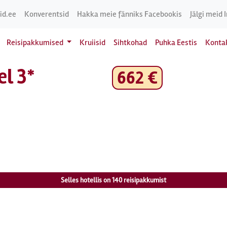
id.ee
Konverentsid
Hakka meie fänniks Facebookis
Jälgi meid 
Reisipakkumised
Kruiisid
Sihtkohad
Puhka Eestis
Konta
el 3*
662 €
Selles hotellis on
140
reisipakkumist