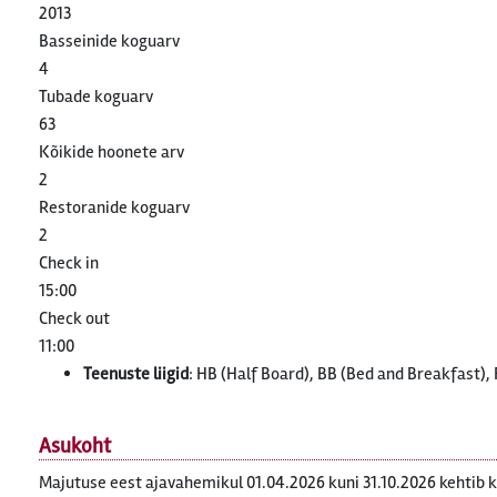
2013
Basseinide koguarv
4
Tubade koguarv
63
Kõikide hoonete arv
2
Restoranide koguarv
2
Check in
15:00
Check out
11:00
Teenuste liigid
: HB (Half Board), BB (Bed and Breakfast), 
Asukoht
Majutuse eest ajavahemikul 01.04.2026 kuni 31.10.2026 kehtib 