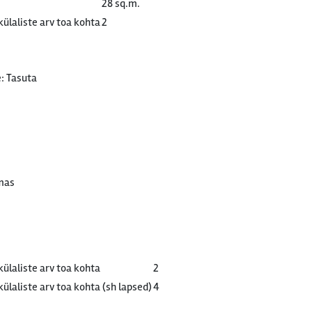
28 sq.m.
ülaliste arv toa kohta
2
: Tasuta
mas
ülaliste arv toa kohta
2
laliste arv toa kohta (sh lapsed)
4