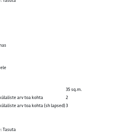
: Tasuta
mas
ele
35 sq.m.
ülaliste arv toa kohta
2
laliste arv toa kohta (sh lapsed)
3
: Tasuta