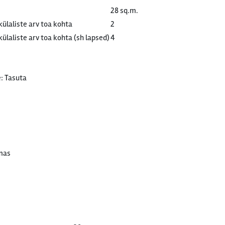
28 sq.m.
ülaliste arv toa kohta
2
laliste arv toa kohta (sh lapsed)
4
: Tasuta
mas