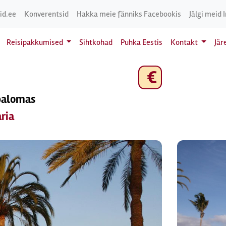
id.ee
Konverentsid
Hakka meie fänniks Facebookis
Jälgi meid 
Reisipakkumised
Sihtkohad
Puhka Eestis
Kontakt
Jär
€
spalomas
ria