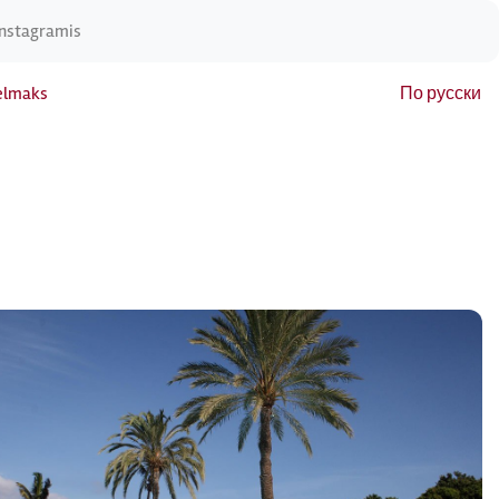
Instagramis
elmaks
По русски