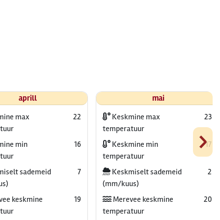
aprill
mai
mine max
22
Keskmine max
23
›
tuur
temperatuur
ine min
16
Keskmine min
17
tuur
temperatuur
iselt sademeid
7
Keskmiselt sademeid
2
us)
(mm/kuus)
vee keskmine
19
Merevee keskmine
20
tuur
temperatuur