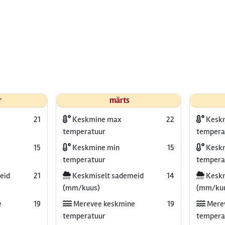
r
märts
21
Keskmine max
22
Kesk
temperatuur
tempera
15
Keskmine min
15
Keskm
temperatuur
tempera
eid
21
Keskmiselt sademeid
14
Keskm
(mm/kuus)
(mm/ku
e
19
Merevee keskmine
19
Mere
temperatuur
tempera