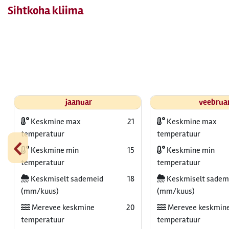
Sihtkoha kliima
jaanuar
veebrua
Keskmine max
21
Keskmine max
‹
temperatuur
temperatuur
Keskmine min
15
Keskmine min
temperatuur
temperatuur
Keskmiselt sademeid
18
Keskmiselt sadem
(mm/kuus)
(mm/kuus)
Merevee keskmine
20
Merevee keskmin
temperatuur
temperatuur