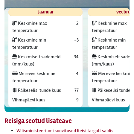
jaanuar
veebrua
Keskmine max
2
Keskmine max
temperatuur
temperatuur
Keskmine min
-3
Keskmine min
temperatuur
temperatuur
Keskmiselt sademeid
34
Keskmiselt sadem
(mm/kuus)
(mm/kuus)
Merevee keskmine
4
Merevee keskmin
temperatuur
temperatuur
Päikeselisi tunde kuus
77
Päikeselisi tunde 
Vihmapäevi kuus
9
Vihmapäevi kuus
Reisiga seotud lisateave
Välisministeeriumi soovitused Reisi targalt saidis