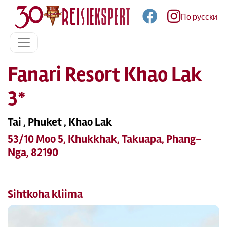
По русски
Fanari Resort Khao Lak
3*
Tai , Phuket , Khao Lak
53/10 Moo 5, Khukkhak, Takuapa, Phang-
Nga, 82190
Sihtkoha kliima