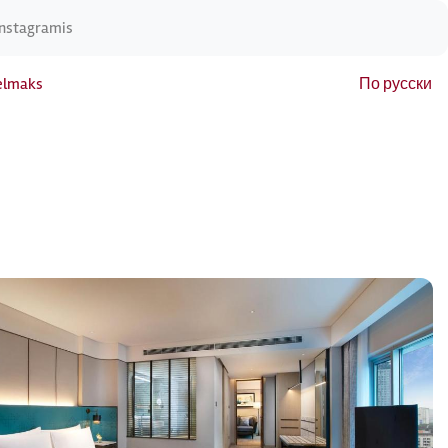
Instagramis
elmaks
По русски