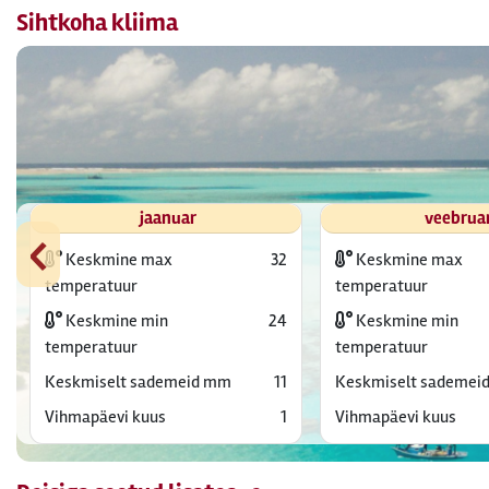
Sihtkoha kliima
jaanuar
veebrua
‹
Keskmine max
32
Keskmine max
temperatuur
temperatuur
Keskmine min
24
Keskmine min
temperatuur
temperatuur
Keskmiselt sademeid mm
11
Keskmiselt sademei
Vihmapäevi kuus
1
Vihmapäevi kuus