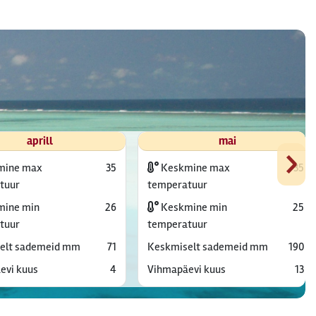
aprill
mai
›
mine max
35
Keskmine max
35
tuur
temperatuur
ine min
26
Keskmine min
25
tuur
temperatuur
elt sademeid mm
71
Keskmiselt sademeid mm
190
evi kuus
4
Vihmapäevi kuus
13