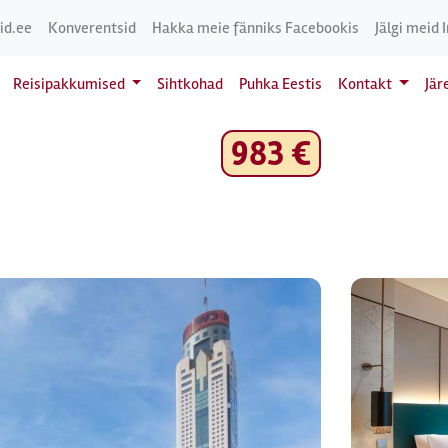
id.ee
Konverentsid
Hakka meie fänniks Facebookis
Jälgi meid 
Reisipakkumised
Sihtkohad
Puhka Eestis
Kontakt
Jär
983 €