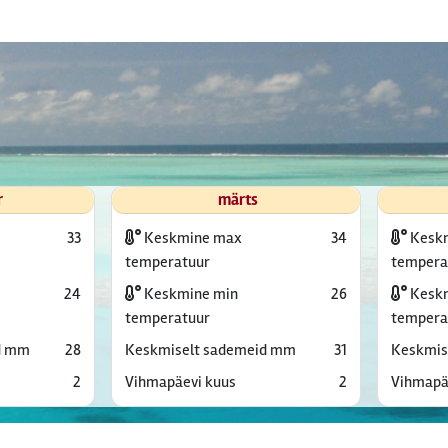
r
märts
33
Keskmine max
34
Kesk
temperatuur
tempera
24
Keskmine min
26
Keskm
temperatuur
tempera
d mm
28
Keskmiselt sademeid mm
31
Keskmis
2
Vihmapäevi kuus
2
Vihmapä