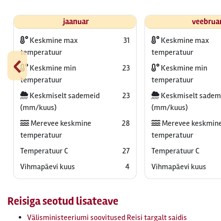
jaanuar
veebrua
Keskmine max
31
Keskmine max
‹
temperatuur
temperatuur
Keskmine min
23
Keskmine min
temperatuur
temperatuur
Keskmiselt sademeid
23
Keskmiselt sadem
(mm/kuus)
(mm/kuus)
Merevee keskmine
28
Merevee keskmin
temperatuur
temperatuur
Temperatuur C
27
Temperatuur C
Vihmapäevi kuus
4
Vihmapäevi kuus
Reisiga seotud lisateave
Välisministeeriumi soovitused Reisi targalt saidis