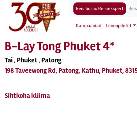
Reisibüroo Reisiekspert
Reis
Kampaaniad
Lennupiletid
B-Lay Tong Phuket 4*
Tai , Phuket , Patong
198 Taveewong Rd, Patong, Kathu, Phuket, 831
Sihtkoha kliima