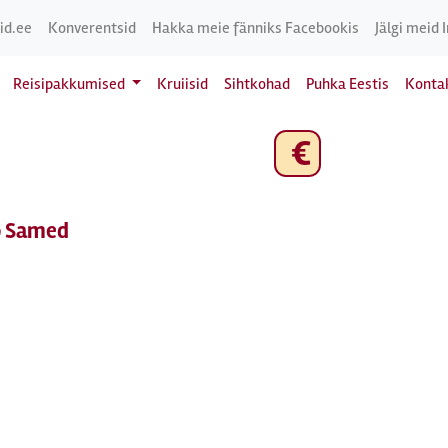
id.ee
Konverentsid
Hakka meie fänniks Facebookis
Jälgi meid 
Reisipakkumised
Kruiisid
Sihtkohad
Puhka Eestis
Konta
€
o Samed