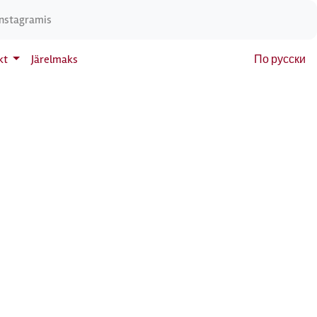
Instagramis
kt
Järelmaks
По русски