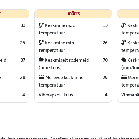
r
märts
33
Keskmine max
33
Kesk
temperatuur
tempera
25
Keskmine min
26
Keskm
temperatuur
tempera
eid
37
Keskmiselt sademeid
70
Keskm
(mm/kuus)
(mm/ku
e
28
Merevee keskmine
29
Mere
temperatuur
tempera
4
Vihmapäevi kuus
4
Vihmapä