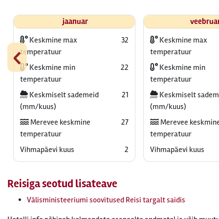
jaanuar
veebrua
Keskmine max
32
Keskmine max
‹
temperatuur
temperatuur
Keskmine min
22
Keskmine min
temperatuur
temperatuur
Keskmiselt sademeid
21
Keskmiselt sadem
(mm/kuus)
(mm/kuus)
Merevee keskmine
27
Merevee keskmin
temperatuur
temperatuur
Vihmapäevi kuus
2
Vihmapäevi kuus
Reisiga seotud lisateave
Välisministeeriumi soovitused Reisi targalt saidis