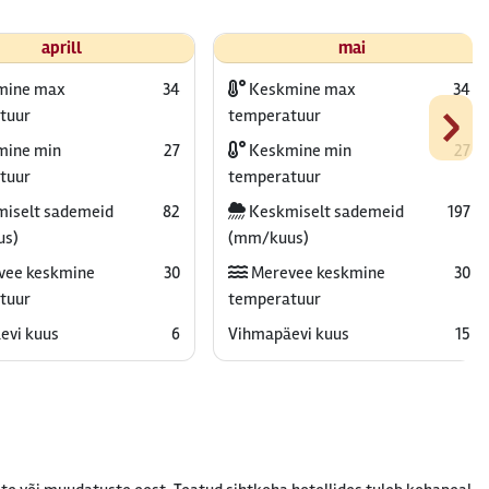
aprill
mai
mine max
34
Keskmine max
34
›
tuur
temperatuur
ine min
27
Keskmine min
27
tuur
temperatuur
iselt sademeid
82
Keskmiselt sademeid
197
us)
(mm/kuus)
vee keskmine
30
Merevee keskmine
30
tuur
temperatuur
evi kuus
6
Vihmapäevi kuus
15