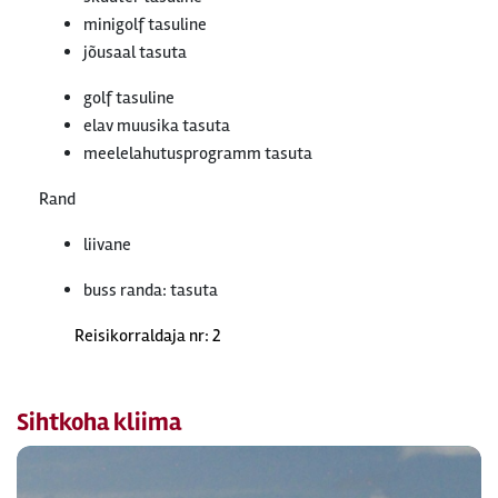
minigolf tasuline
jõusaal tasuta
golf tasuline
elav muusika tasuta
meelelahutusprogramm tasuta
Rand
liivane
buss randa: tasuta
Reisikorraldaja nr: 2
Sihtkoha kliima