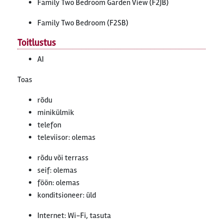
Family Two Bedroom Garden View (F2JB)
Family Two Bedroom (F2SB)
Toitlustus
AI
Toas
rõdu
minikülmik
telefon
televiisor: olemas
rõdu või terrass
seif: olemas
föön: olemas
konditsioneer: üld
Internet: Wi-Fi, tasuta