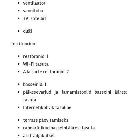
ventilaator
vannituba
TV: satelliit
dušš
Territoorium
restoranid: 1
Wi-Fi tasuta
A la carte restoranid: 2
basseinid: 1
päikesevarjud ja lamamistoolid basseini ääres:
tasuta
Internetikohvik tasuline
terrass päevitamiseks
rannarätikud basseini ääres: tasuta
arst väljakutsel