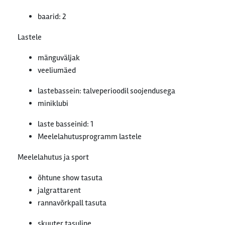
baarid: 2
Lastele
mänguväljak
veeliumäed
lastebassein: talveperioodil soojendusega
miniklubi
laste basseinid: 1
Meelelahutusprogramm lastele
Meelelahutus ja sport
õhtune show tasuta
jalgrattarent
rannavõrkpall tasuta
skuuter tasuline