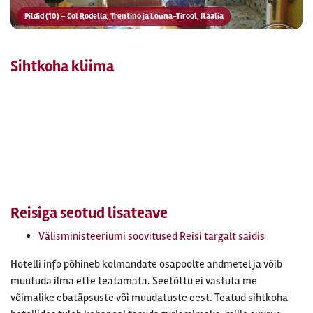
Pildid (10) – Col Rodella, Trentino ja Lõuna-Tirool, Itaalia
Sihtkoha kliima
Reisiga seotud lisateave
Välisministeeriumi soovitused Reisi targalt saidis
Hotelli info põhineb kolmandate osapoolte andmetel ja võib
muutuda ilma ette teatamata. Seetõttu ei vastuta me
võimalike ebatäpsuste või muudatuste eest. Teatud sihtkoha