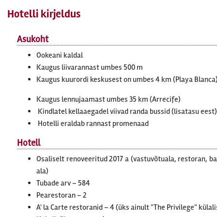
Hotelli kirjeldus
Asukoht
Ookeani kaldal
Kaugus liivarannast umbes 500 m
Kaugus kuurordi keskusest on umbes 4 km (Playa Blanca
Kaugus lennujaamast umbes 35 km (Arrecife)
Kindlatel kellaaegadel viivad randa bussid (lisatasu eest)
Hotelli eraldab rannast promenaad
Hotell
Osaliselt renoveeritud 2017 a (vastuvõtuala, restoran, b
ala)
Tubade arv – 584
Pearestoran – 2
A' la Carte restoranid – 4 (üks ainult "The Privilege" külali