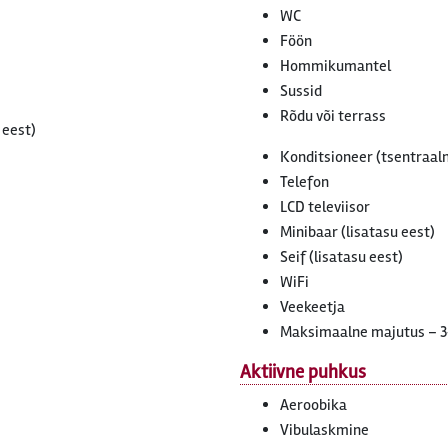
WC
Föön
Hommikumantel
Sussid
Rõdu või terrass
 eest)
Konditsioneer (tsentraaln
Telefon
LCD televiisor
Minibaar (lisatasu eest)
Seif (lisatasu eest)
WiFi
Veekeetja
Maksimaalne majutus – 3
Aktiivne puhkus
Aeroobika
Vibulaskmine