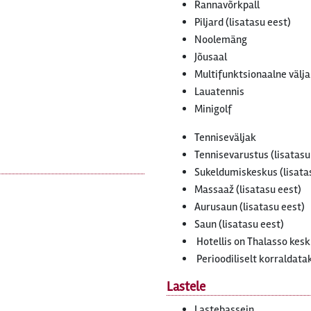
Rannavõrkpall
Piljard (lisatasu eest)
Noolemäng
Jõusaal
Multifunktsionaalne välj
Lauatennis
Minigolf
Tenniseväljak
Tennisevarustus (lisatasu
Sukeldumiskeskus (lisata
Massaaž (lisatasu eest)
Aurusaun (lisatasu eest)
Saun (lisatasu eest)
Hotellis on Thalasso kesk
Perioodiliselt korralda
Lastele
Lastebassein