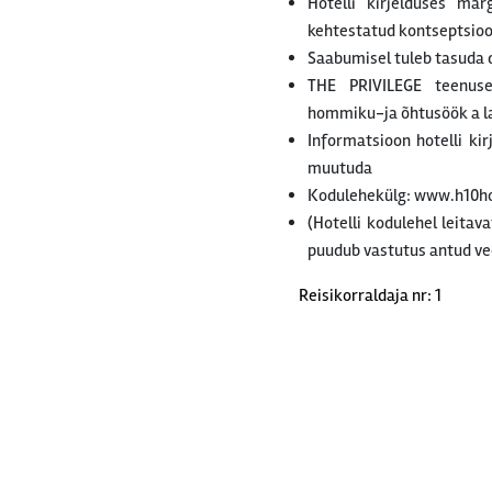
Hotelli kirjelduses mär
kehtestatud kontseptsiooni
Saabumisel tuleb tasuda d
THE PRIVILEGE teenused
hommiku-ja õhtusöök a la 
Informatsioon hotelli ki
muutuda
Kodulehekülg: www.h10h
(Hotelli kodulehel leitav
puudub vastutus antud ve
Reisikorraldaja nr: 1