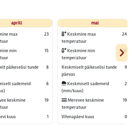
aprill
mai
mine max
23
Keskmine max
24
tuur
temperatuur
›
ine min
15
Keskmine min
16
tuur
temperatuur
lt päikeselisi tunde
8
Keskmiselt päikeselisi tunde
9
päevas
iselt sademeid
6
Keskmiselt sademeid
2
us)
(mm/kuus)
vee keskmine
19
Merevee keskmine
19
tuur
temperatuur
evi kuus
1
Vihmapäevi kuus
0