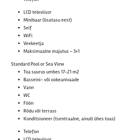
LCD televiisor
Minibaar (lisatasu eest)
Seif
WiFi
Veekeetja
Maksimaalne majutus – 3+1
Standard Pool or Sea View
Toa suurus umbes 17-21 m2
Basseini- või ookeanivaade
Vann
WC
Föön
Rõdu või terrass
Konditsioneer (tsentraalne, ainult ühes toas)
Telefon
LCD televiisor