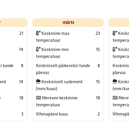
r
märts
21
Keskmine max
23
Kesk
temperatuur
tempera
14
Keskmine min
15
Keskm
temperatuur
tempera
i tunde
8
Keskmiselt päikeselisi tunde
8
Keskmise
päevas
päevas
eid
14
Keskmiselt sademeid
15
Keskm
(mm/kuus)
(mm/ku
e
18
Merevee keskmine
18
Mere
temperatuur
tempera
3
Vihmapäevi kuus
2
Vihmapä