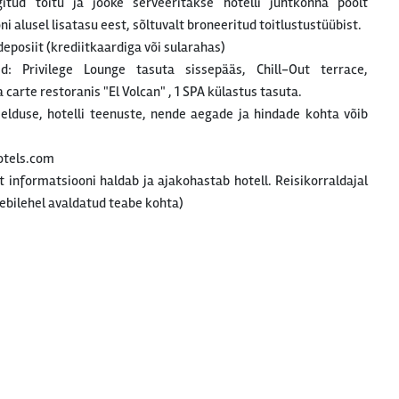
gitud toitu ja jooke serveeritakse hotelli juhtkonna poolt
 alusel lisatasu eest, sõltuvalt broneeritud toitlustustüübist.
eposiit (krediitkaardiga või sularahas)
: Privilege Lounge tasuta sissepääs, Chill-Out terrace,
carte restoranis "El Volcan" , 1 SPA külastus tasuta.
rjelduse, hotelli teenuste, nende aegade ja hindade kohta võib
otels.com
at informatsiooni haldab ja ajakohastab hotell. Reisikorraldajal
ebilehel avaldatud teabe kohta)