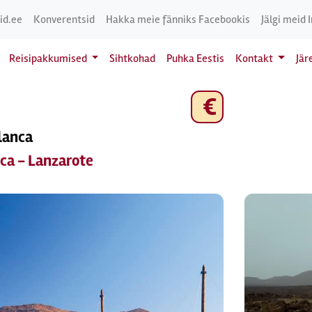
id.ee
Konverentsid
Hakka meie fänniks Facebookis
Jälgi meid 
Reisipakkumised
Sihtkohad
Puhka Eestis
Kontakt
Jär
€
Blanca
nca - Lanzarote