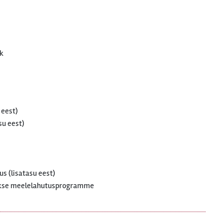
ak
 eest)
su eest)
us (lisatasu eest)
takse meelelahutusprogramme