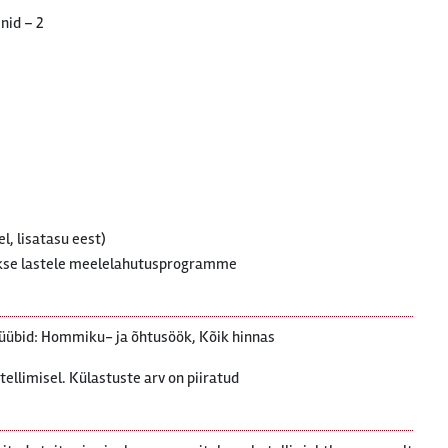
nid – 2
l, lisatasu eest)
akse lastele meelelahutusprogramme
üübid: Hommiku- ja õhtusöök, Kõik hinnas
etellimisel. Külastuste arv on piiratud