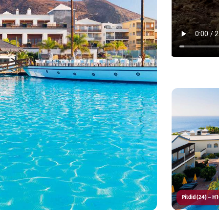
Pildid (24) – H