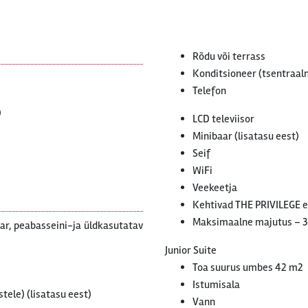
Rõdu või terrass
Konditsioneer (tsentraaln
Telefon
)
LCD televiisor
Minibaar (lisatasu eest)
Seif
WiFi
Veekeetja
Kehtivad THE PRIVILEGE e
Maksimaalne majutus – 3
aar, peabasseini-ja üldkasutatav
Junior Suite
Toa suurus umbes 42 m2
Istumisala
stele) (lisatasu eest)
Vann