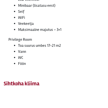
Minibaar (lisatasu eest)
Seif
WiFi
Veekeetja
Maksimaalne majutus – 3+1
Privilege Room
Toa suurus umbes 17-21 m2
Vann
WC
Föön
Sihtkoha kliima