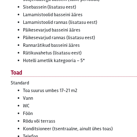
Sisebassein (lisatasu eest)
Lamamistoolid basseini ääres
Lamamistoolid rannas (lisatasu eest)
Päikesevarjud basseini ääres
Päikesevarjud rannas (lisatasu eest)
Rannarätikud basseini ääres
Rätikuvahetus (lisatasu eest)
Hotelli ametlik kategooria – 5*
Toad
Standard
Toa suurus umbes 17-21 m2
Vann
WC
Föön
Rõdu või terrass
Konditsioneer (tsentraalne, ainult ühes toas)
Telefon