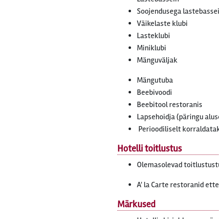
Soojendusega lastebassei
Väikelaste klubi
Lasteklubi
Miniklubi
Mänguväljak
Mängutuba
Beebivoodi
Beebitool restoranis
Lapsehoidja (päringu aluse
Perioodiliselt korraldat
Hotelli toitlustus
Olemasolevad toitlustust
A' la Carte restoranid ett
Märkused