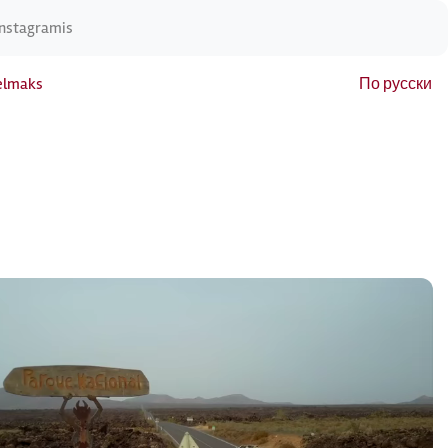
Instagramis
elmaks
По русски