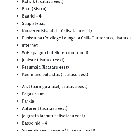
Kohvik (lisatasu eest)
Baar (Bistro)
Baarid – 4
Suupistebaar
Konverentsisaalid – 6 (lisatasu eest)
Puhketuba (Privilege Lounge ja Chill-Out terrass, lisatasu
Internet
WiFi (paiguti hotelli territooriumil)
Juuksur (lisatasu eest)
Pesumaja (lisatasu eest)
Keemiline puhastus (lisatasu eest)
Arst (päringu alusel, lisatasu eest)
Pagasiruum
Parkla
Autorent (lisatasu eest)
Jalgratta laenutus (lisatasu eest)
Basseinid – 4
Soojendusega bassein (talve perioodil)