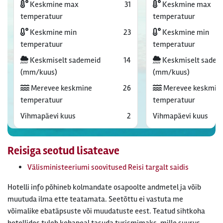
Keskmine max
31
Keskmine max
temperatuur
temperatuur
Keskmine min
23
Keskmine min
temperatuur
temperatuur
Keskmiselt sademeid
14
Keskmiselt sadem
(mm/kuus)
(mm/kuus)
Merevee keskmine
26
Merevee keskmin
temperatuur
temperatuur
Vihmapäevi kuus
2
Vihmapäevi kuus
Reisiga seotud lisateave
Välisministeeriumi soovitused Reisi targalt saidis
Hotelli info põhineb kolmandate osapoolte andmetel ja võib
muutuda ilma ette teatamata. Seetõttu ei vastuta me
võimalike ebatäpsuste või muudatuste eest. Teatud sihtkoha