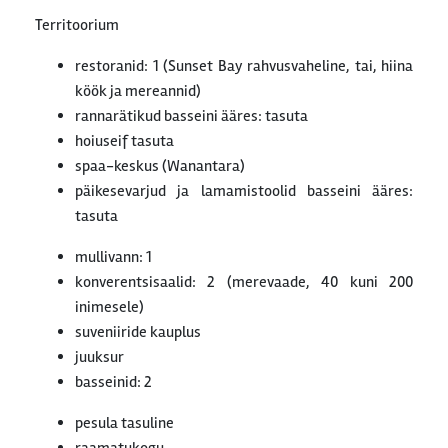
Territoorium
restoranid: 1 (Sunset Bay rahvusvaheline, tai, hiina
köök ja mereannid)
rannarätikud basseini ääres: tasuta
hoiuseif tasuta
spaa-keskus (Wanantara)
päikesevarjud ja lamamistoolid basseini ääres:
tasuta
mullivann: 1
konverentsisaalid: 2 (merevaade, 40 kuni 200
inimesele)
suveniiride kauplus
juuksur
basseinid: 2
pesula tasuline