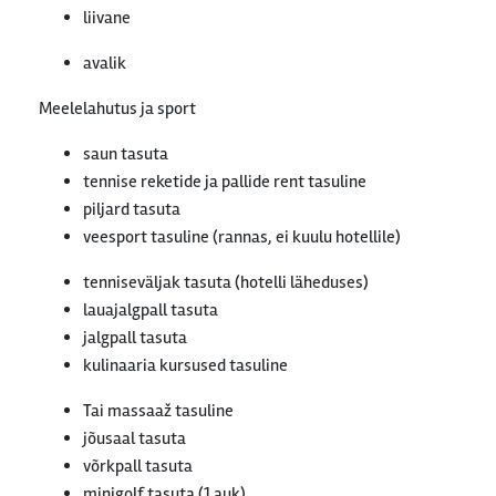
liivane
avalik
Meelelahutus ja sport
saun tasuta
tennise reketide ja pallide rent tasuline
piljard tasuta
veesport tasuline (rannas, ei kuulu hotellile)
tenniseväljak tasuta (hotelli läheduses)
lauajalgpall tasuta
jalgpall tasuta
kulinaaria kursused tasuline
Tai massaaž tasuline
jõusaal tasuta
võrkpall tasuta
minigolf tasuta (1 auk)