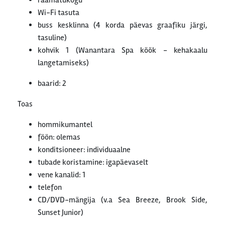
raamatukogu
Wi-Fi tasuta
buss kesklinna (4 korda päevas graafiku järgi,
tasuline)
kohvik 1 (Wanantara Spa köök - kehakaalu
langetamiseks)
baarid: 2
Toas
hommikumantel
föön: olemas
konditsioneer: individuaalne
tubade koristamine: igapäevaselt
vene kanalid: 1
telefon
CD/DVD-mängija (v.a Sea Breeze, Brook Side,
Sunset Junior)