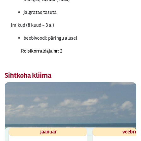
jalgratas tasuta
Imikud (8 kuud - 3 a.)
beebivoodi: päringu alusel
Reisikorraldaja nr: 2
Sihtkoha kliima
jaanuar
veebrua