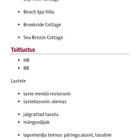
Beach Spa Villa
Brookside Cottage
Sea Brezze Cottage
Toitlustus
HB
BB
Lastele
laste menüü restoranis
lastebassein: olemas
jalgrattad tasuta
mänguväljak
lapsehoidja teenus: päringu alusel, tasuline