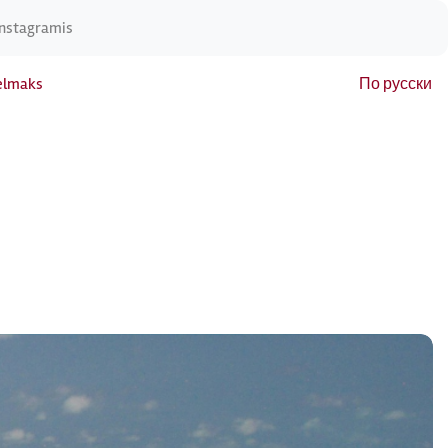
Instagramis
elmaks
По русски