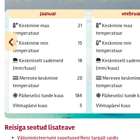
jaanuar
veebrua
Keskmine max
21
Keskmine max
‹
temperatuur
temperatuur
Keskmine min
15
Keskmine min
temperatuur
temperatuur
Keskmiselt sademeid
18
Keskmiselt sadem
(mm/kuus)
(mm/kuus)
Merevee keskmine
20
Merevee keskmin
temperatuur
temperatuur
Päikeselisi tunde kuus
184
Päikeselisi tunde 
Vihmapäevi kuus
5
Vihmapäevi kuus
Reisiga seotud lisateave
Välisministeeriumi soovitused Reisi targalt saidis