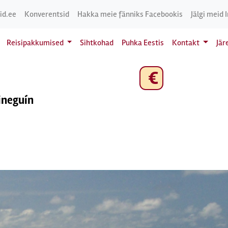
id.ee
Konverentsid
Hakka meie fänniks Facebookis
Jälgi meid 
Reisipakkumised
Sihtkohad
Puhka Eestis
Kontakt
Jär
€
uineguín