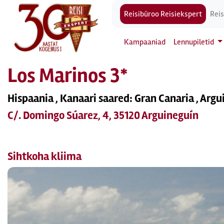
Reisibüroo Reisiekspert
Reis
Kampaaniad
Lennupiletid
Los Marinos 3*
Hispaania , Kanaari saared: Gran Canaria , Arg
C/. Domingo Súarez, 4, 35120 Arguineguín
Sihtkoha kliima