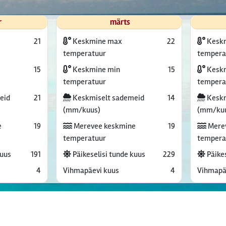
r
märts
21
Keskmine max
22
Kesk
temperatuur
tempera
15
Keskmine min
15
Keskm
temperatuur
tempera
eid
21
Keskmiselt sademeid
14
Keskm
(mm/kuus)
(mm/ku
e
19
Merevee keskmine
19
Mere
temperatuur
tempera
kuus
191
Päikeselisi tunde kuus
229
Päikes
4
Vihmapäevi kuus
4
Vihmapä