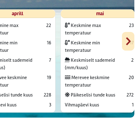
aprill
mai
mine max
22
Keskmine max
23
›
tuur
temperatuur
ine min
16
Keskmine min
17
tuur
temperatuur
iselt sademeid
7
Keskmiselt sademeid
2
us)
(mm/kuus)
vee keskmine
19
Merevee keskmine
20
tuur
temperatuur
elisi tunde kuus
228
Päikeselisi tunde kuus
272
evi kuus
3
Vihmapäevi kuus
1