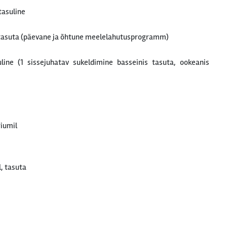
tasuline
asuta (päevane ja õhtune meelelahutusprogramm)
line (1 sissejuhatav sukeldimine basseinis tasuta, ookeanis
riumil
l, tasuta