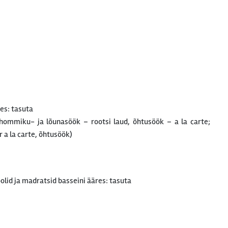
es: tasuta
 hommiku- ja lõunasöök – rootsi laud, õhtusöök – a la carte;
a la carte, õhtusöök)
lid ja madratsid basseini ääres: tasuta