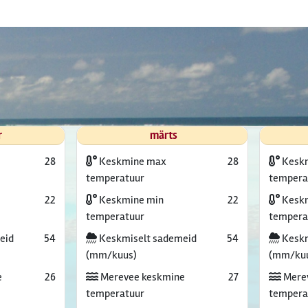
r
märts
28
Keskmine max
28
Kesk
temperatuur
tempera
22
Keskmine min
22
Keskm
temperatuur
tempera
eid
54
Keskmiselt sademeid
54
Keskm
(mm/kuus)
(mm/ku
e
26
Merevee keskmine
27
Mere
temperatuur
tempera