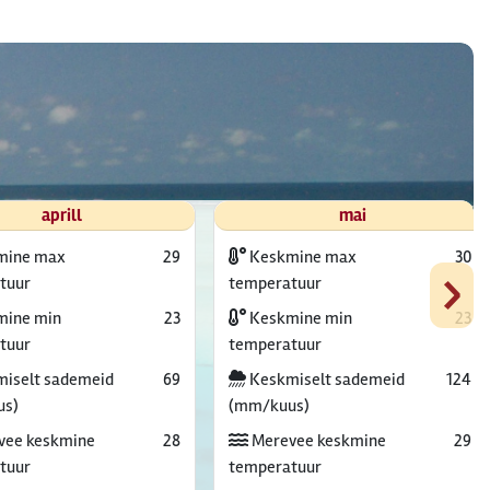
aprill
mai
mine max
29
Keskmine max
30
›
tuur
temperatuur
ine min
23
Keskmine min
23
tuur
temperatuur
iselt sademeid
69
Keskmiselt sademeid
124
us)
(mm/kuus)
vee keskmine
28
Merevee keskmine
29
tuur
temperatuur