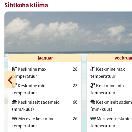
Sihtkoha kliima
jaanuar
veebrua
Keskmine max
28
Keskmine max
‹
temperatuur
temperatuur
Keskmine min
22
Keskmine min
temperatuur
temperatuur
Keskmiselt sademeid
66
Keskmiselt sadem
(mm/kuus)
(mm/kuus)
Merevee keskmine
26
Merevee keskmin
temperatuur
temperatuur