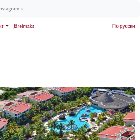
Instagramis
kt
Järelmaks
По русски