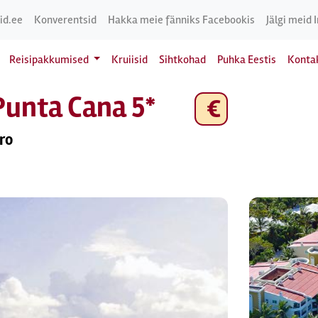
id.ee
Konverentsid
Hakka meie fänniks Facebookis
Jälgi meid 
Reisipakkumised
Kruiisid
Sihtkohad
Puhka Eestis
Konta
Punta Cana 5*
€
ro