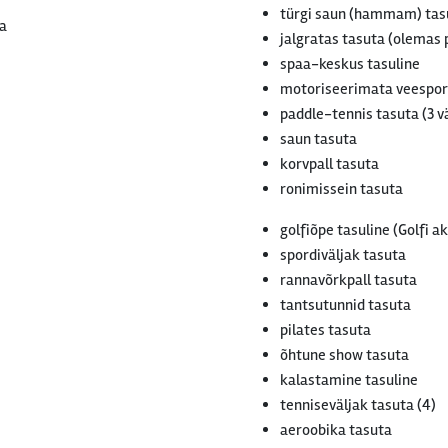
türgi saun (hammam) tas
ta
jalgratas tasuta (olemas 
spaa-keskus tasuline
motoriseerimata veespor
paddle-tennis tasuta (3 v
saun tasuta
korvpall tasuta
ronimissein tasuta
golfiõpe tasuline (Golfi 
spordiväljak tasuta
rannavõrkpall tasuta
tantsutunnid tasuta
pilates tasuta
õhtune show tasuta
kalastamine tasuline
tenniseväljak tasuta (4)
aeroobika tasuta