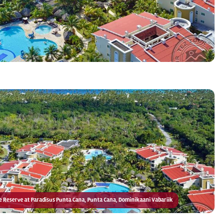
The Reserve at Paradisus Punta Cana, Punta Cana, Dominikaani Vabariik