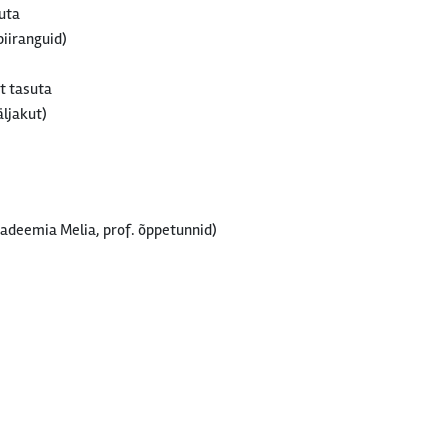
uta
piiranguid)
t tasuta
äljakut)
akadeemia Melia, prof. õppetunnid)