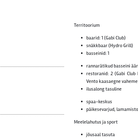
Territoorium
baarid: 1 (Gabi Club)
snäkkbaar (Hydro Grill)
basseinid: 1
rannarätikud basseini äär
restoranid: 2 (Gabi Club
Vento kaasaegne vahemer 
ilusalong tasuline
spaa-keskus
päikesevarjud, lamamistoo
Meelelahutus ja sport
jõusaal tasuta