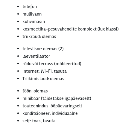
telefon
mullivann
kohvimasin
kosmeetika-pesuvahendite komplekt (lux klassi)
triikraud: olemas
televiisor: olemas (2)
laeventilaator
rõdu või terrass (möbleeritud)
Internet: Wi-Fi, tasuta
Triikimislaud: olemas
föön: olemas
minibaar (täidetakse igapäevaselt)
toateenindus: ööpäevaringselt
konditsioneer: individuaalne
seif: toas, tasuta