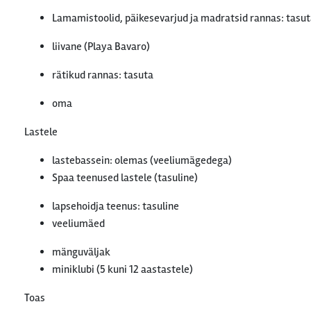
Lamamistoolid, päikesevarjud ja madratsid rannas: tasu
liivane (Playa Bavaro)
rätikud rannas: tasuta
oma
Lastele
lastebassein: olemas (veeliumägedega)
Spaa teenused lastele (tasuline)
lapsehoidja teenus: tasuline
veeliumäed
mänguväljak
miniklubi (5 kuni 12 aastastele)
Toas