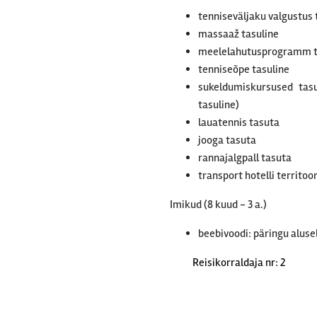
tenniseväljaku valgustus 
massaaž tasuline
meelelahutusprogramm t
tenniseõpe tasuline
sukeldumiskursused tasu
tasuline)
lauatennis tasuta
jooga tasuta
rannajalgpall tasuta
transport hotelli territoo
Imikud (8 kuud - 3 a.)
beebivoodi: päringu aluse
Reisikorraldaja nr: 2